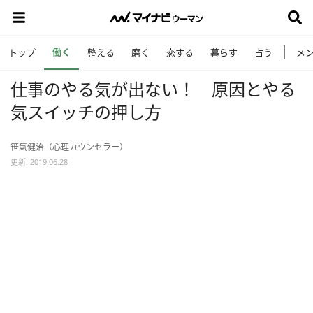
働く
トップ
整える
磨く
恋する
暮らす
占う
メ
仕事のやる気が出ない！ 原因とやる
気スイッチの押し方
笹氣健治（心理カウンセラー）
更新: 2019.06.28