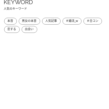
KEYWORD
人気のキーワード
本音
男女の本音
人気記事
＃婚活_w
＃合コン
恋する
出会い