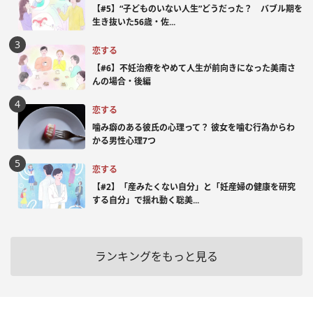
【#5】“子どものいない人生”どうだった？ バブル期を
生き抜いた56歳・佐...
恋する
【#6】不妊治療をやめて人生が前向きになった美南さ
んの場合・後編
恋する
噛み癖のある彼氏の心理って？ 彼女を噛む行為からわ
かる男性心理7つ
恋する
【#2】「産みたくない自分」と「妊産婦の健康を研究
する自分」で揺れ動く聡美...
ランキングをもっと見る