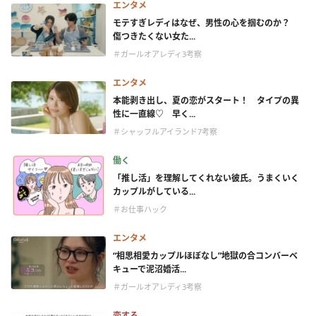
エンタメ
モテすぎレディはなぜ、男性の心を掴むのか？
傷つきたくない女た...
＃ガールオアレディ3考察
エンタメ
本能剥き出し、夏の恋がスタート！ タイプの異
性に一直線♡ 早く...
＃シャッフルアイランド7考察
働く
「推し活」を理解してくれない彼氏。うまくいく
カップルがしている...
＃お仕事ハック
エンタメ
“相思相愛カップルほぼなし”地獄の合コンバーベ
キューで泥沼婚活...
＃ガールオアレディ3考察
恋する