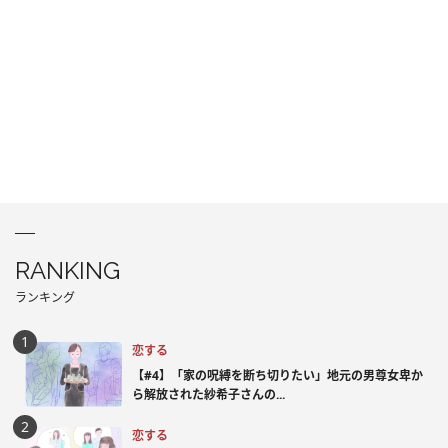
RANKING
ランキング
恋する
【#4】「家の呪縛を断ち切りたい」地元の男尊女卑か
ら解放された紗希子さんの...
恋する