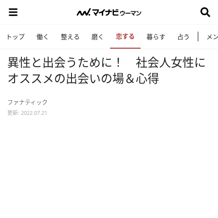
恋する
トップ
働く
整える
磨く
暮らす
占う
メ
異性と出会うために！ 社会人女性に
オススメの出会いの場＆心得
ファナティック
更新: 2022.07.21