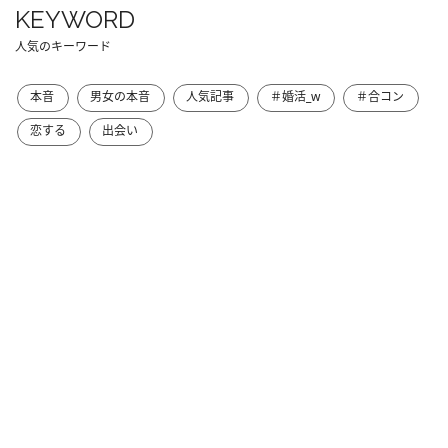
KEYWORD
人気のキーワード
本音
男女の本音
人気記事
＃婚活_w
＃合コン
恋する
出会い