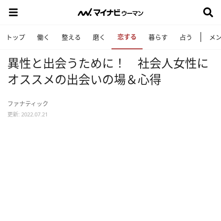
恋する
トップ
働く
整える
磨く
暮らす
占う
メ
異性と出会うために！ 社会人女性に
オススメの出会いの場＆心得
ファナティック
更新: 2022.07.21