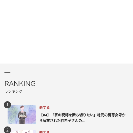
RANKING
ランキング
恋する
【#4】「家の呪縛を断ち切りたい」地元の男尊女卑か
ら解放された紗希子さんの...
恋する