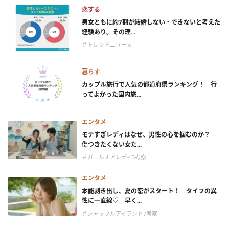
恋する
男女ともに約7割が結婚しない・できないと考えた
経験あり。その理...
＃トレンドニュース
暮らす
カップル旅行で人気の都道府県ランキング！ 行
ってよかった国内旅...
エンタメ
モテすぎレディはなぜ、男性の心を掴むのか？
傷つきたくない女た...
＃ガールオアレディ3考察
エンタメ
本能剥き出し、夏の恋がスタート！ タイプの異
性に一直線♡ 早く...
＃シャッフルアイランド7考察