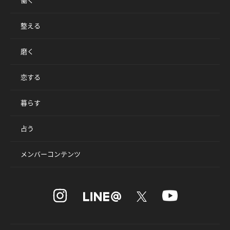
働く
整える
磨く
恋する
暮らす
占う
メンバーコンテンツ