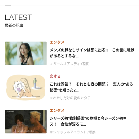
LATEST
最新の記事
エンタメ
メンズの脈なしサインは顔に出る!? この世に地獄
があるとするな...
＃ガールオアレディ3考察
恋する
これは浮気？ それとも癖の問題？ 恋人の“ある
秘密”を知った2...
＃わたしだけの愛のカタチ
エンタメ
シリーズ初“強制帰国”の危機と今シーズン初キ
ス！ 女性が沼るモ...
＃シャッフルアイランド7考察