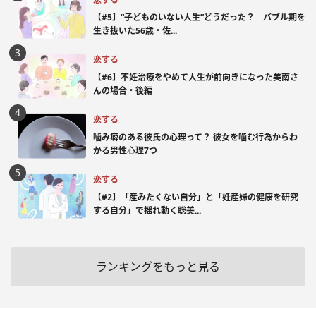
【#5】“子どものいない人生”どうだった？ バブル期を
生き抜いた56歳・佐...
恋する
【#6】不妊治療をやめて人生が前向きになった美南さ
んの場合・後編
恋する
噛み癖のある彼氏の心理って？ 彼女を噛む行為からわ
かる男性心理7つ
恋する
【#2】「産みたくない自分」と「妊産婦の健康を研究
する自分」で揺れ動く聡美...
ランキングをもっと見る