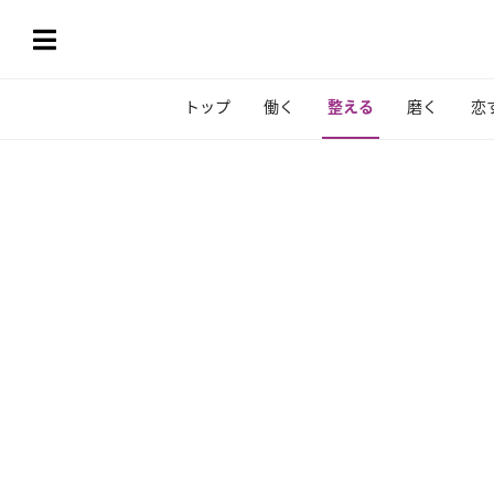
トップ
働く
整える
磨く
恋