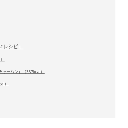
ジレシピ」
l）
ーハン」（337kcal）
al）