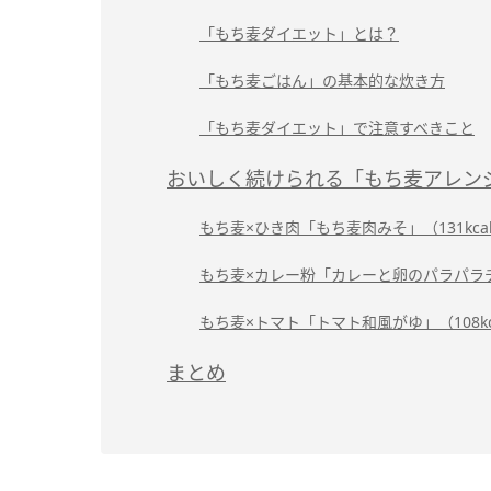
「もち麦ダイエット」とは？
「もち麦ごはん」の基本的な炊き方
「もち麦ダイエット」で注意すべきこと
おいしく続けられる「もち麦アレン
もち麦×ひき肉「もち麦肉みそ」（131kca
もち麦×カレー粉「カレーと卵のパラパラチャ
もち麦×トマト「トマト和風がゆ」（108kc
まとめ