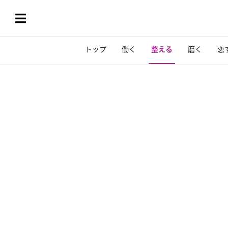
トップ
働く
整える
磨く
恋