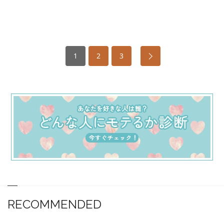
1
2
3
RECOMMENDED