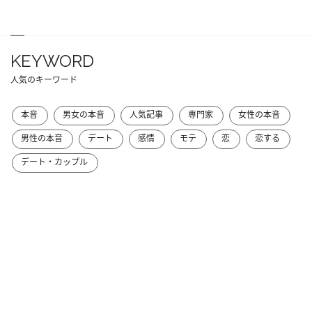
KEYWORD
人気のキーワード
本音
男女の本音
人気記事
専門家
女性の本音
男性の本音
デート
感情
モテ
恋
恋する
デート・カップル