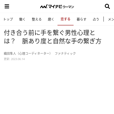
恋する
トップ
働く
整える
磨く
暮らす
占う
メ
付き合う前に手を繋ぐ男性心理と
は？ 脈あり度と自然な手の繋ぎ方
織田隼人（心理コーディネーター）
ファナティック
更新: 2023.06.14