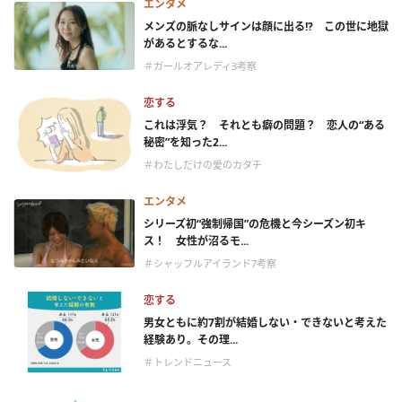
エンタメ
メンズの脈なしサインは顔に出る!? この世に地獄
があるとするな...
＃ガールオアレディ3考察
恋する
これは浮気？ それとも癖の問題？ 恋人の“ある
秘密”を知った2...
＃わたしだけの愛のカタチ
エンタメ
シリーズ初“強制帰国”の危機と今シーズン初キ
ス！ 女性が沼るモ...
＃シャッフルアイランド7考察
恋する
男女ともに約7割が結婚しない・できないと考えた
経験あり。その理...
＃トレンドニュース