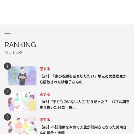
RANKING
ランキング
恋する
【#4】「家の呪縛を断ち切りたい」地元の男尊女卑か
ら解放された紗希子さんの...
恋する
【#5】“子どものいない人生”どうだった？ バブル期を
生き抜いた56歳・佐...
恋する
【#6】不妊治療をやめて人生が前向きになった美南さ
んの場合・後編