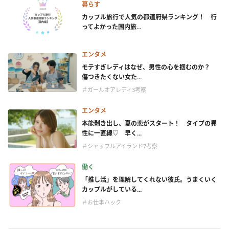
暮らす
カップル旅行で人気の都道府県ランキング！ 行
ってよかった国内旅...
エンタメ
モテすぎレディはなぜ、男性の心を掴むのか？
傷つきたくない女た...
＃ガールオアレディ3考察
エンタメ
本能剥き出し、夏の恋がスタート！ タイプの異
性に一直線♡ 早く...
＃シャッフルアイランド7考察
働く
「推し活」を理解してくれない彼氏。うまくいく
カップルがしている...
＃お仕事ハック