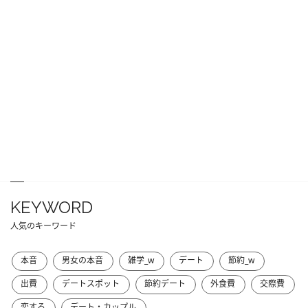
KEYWORD
人気のキーワード
本音
男女の本音
雑学_w
デート
節約_w
出費
デートスポット
節約デート
外食費
交際費
恋する
デート・カップル