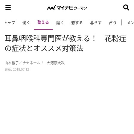
整える
トップ
働く
磨く
恋する
暮らす
占う
メ
耳鼻咽喉科専門医が教える！ 花粉症
の症状とオススメ対策法
山本櫻子／ナナネール！
大河原大次
更新: 2018.07.12