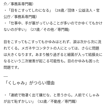
介／事務系専門職）
・「目をこすってしわになる」（28歳／団体・公益法人・官
公庁／事務系専門職）
・「仕事中、手が塞がっていることが多いのでかゆくてもかけ
ないのが辛い」（27歳／その他／専門職)
目をこすってもこすってもかゆみはとれず、涙は次から次に流
れてくる。メガネやコンタクトの人にとっては、さらに問題
は大きくなります。あまり触り過ぎると細菌が入って結膜炎に
なるという二次被害が起こる可能性も。目のかゆみも困った
問題です。
「くしゃみ」がつらい理由
・「連続で物凄く出て嫌だな、と思うから。人前でくしゃみ
が出て恥ずかしい」（32歳／不動産／専門職）