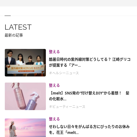
LATEST
最新の記事
整える
酷暑日時代の紫外線対策どうしてる？ 江崎グリコ
が提案する「アー...
＃ヘルシーニュース
整える
【melt】SNS発の“付け替えDIY”から着想！ 髪
の化粧水...
＃ビューティーニュース
整える
せわしない日々をがんばる方にぴったりのお休み
を。花王「melt...