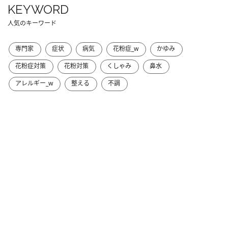
KEYWORD
人気のキーワード
専門家
症状
病気
花粉症_w
かゆみ
花粉症対策
花粉対策
くしゃみ
鼻水
アレルギー_w
整える
不調