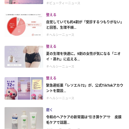
＃ビューティーニュース
整える
自覚していても約4割が「受診するつもりがない」
と回答。生理不順...
＃ヘルシーニュース
整える
夏の生理を快適に。9割の女性が気になる「ニオ
イ・蒸れ」に応える...
＃ヘルシーニュース
整える
緊急避妊薬「レソエル72」が、公式TikTokアカウ
ントを開設...
＃ヘルシーニュース
磨く
令和のヘアケアの新常識は“引き算ケア”!? 皮膜
毛ケアで話題...