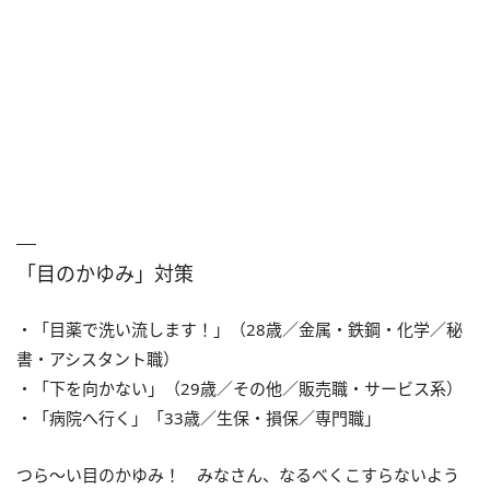
「目のかゆみ」対策
・「目薬で洗い流します！」（28歳／金属・鉄鋼・化学／秘
書・アシスタント職）
・「下を向かない」（29歳／その他／販売職・サービス系）
・「病院へ行く」「33歳／生保・損保／専門職」
つら～い目のかゆみ！ みなさん、なるべくこすらないよう