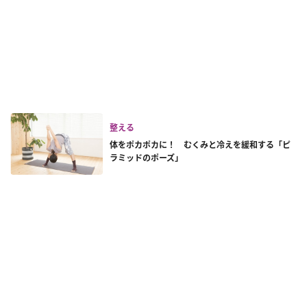
整える
体をポカポカに！ むくみと冷えを緩和する「ピ
ラミッドのポーズ」