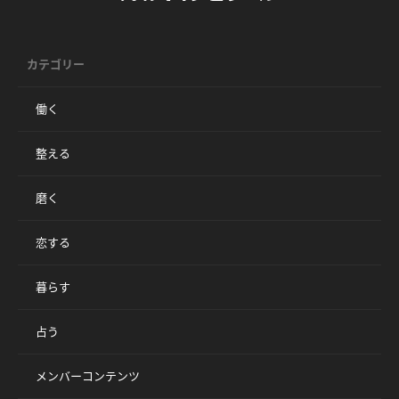
カテゴリー
働く
整える
磨く
恋する
暮らす
占う
メンバーコンテンツ