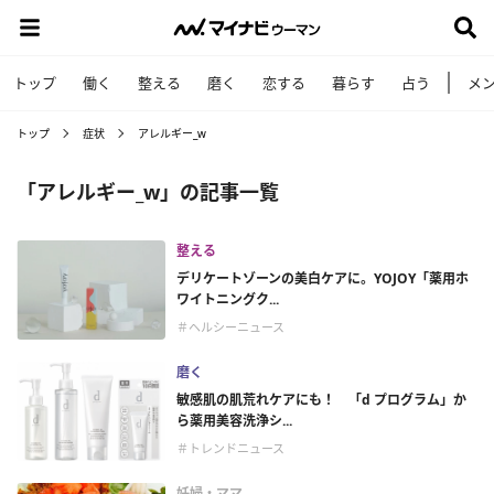
トップ
働く
整える
磨く
恋する
暮らす
占う
メ
トップ
症状
アレルギー_w
「アレルギー_w」の記事一覧
整える
デリケートゾーンの美白ケアに。YOJOY「薬用ホ
ワイトニングク...
＃ヘルシーニュース
磨く
敏感肌の肌荒れケアにも！ 「d プログラム」か
ら薬用美容洗浄シ...
＃トレンドニュース
妊婦・ママ