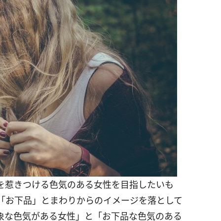
を惹きつける色気のある女性を目指したいも
「お下品」とまわりからのイメージを落として
象な色気がある女性」と「お下品な色気のある