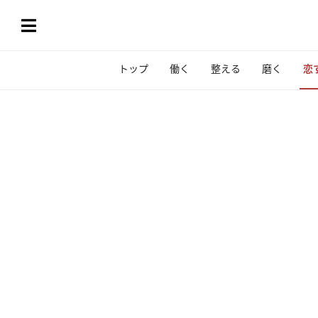
トップ
働く
整える
磨く
恋