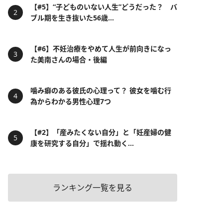
【#5】“子どものいない人生”どうだった？ バ
ブル期を生き抜いた56歳...
【#6】不妊治療をやめて人生が前向きになっ
た美南さんの場合・後編
噛み癖のある彼氏の心理って？ 彼女を噛む行
為からわかる男性心理7つ
【#2】「産みたくない自分」と「妊産婦の健
康を研究する自分」で揺れ動く...
ランキング一覧を見る