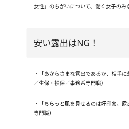
女性」のちがいについて、働く女子のみ
安い露出はNG！
・「あからさまな露出であるか、相手に
／生保・損保／事務系専門職）
・「ちらっと肌を見せるのは好印象。露出
専門職）