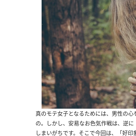
真のモテ女子となるためには、男性の心
の。しかし、安易なお色気作戦は、逆に
しまいがちです。そこで今回は、「好印