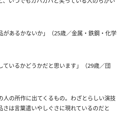
と、いつでもガハガハと笑っている人のちがい
品があるかないか」（25歳／金属・鉄鋼・化学
しているかどうかだと思います」（29歳／団
の人の所作に出てくるもの。わざとらしい演技
品さは言葉遣いやしぐさに現れているのだと