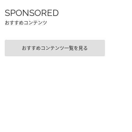
SPONSORED
おすすめコンテンツ
おすすめコンテンツ一覧を見る