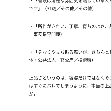
・「普段は清楚な雰囲気を醸している人
です」（31歳／その他／その他）
・「所作がきれい、丁寧、育ちのよさ、
／事務系専門職）
・「身なりや立ち振る舞いが、きちんと
体・公益法人・官公庁／技術職）
上品さというのは、容姿だけではなくそ
はすぐにバレてしまうように、本当の上
か。