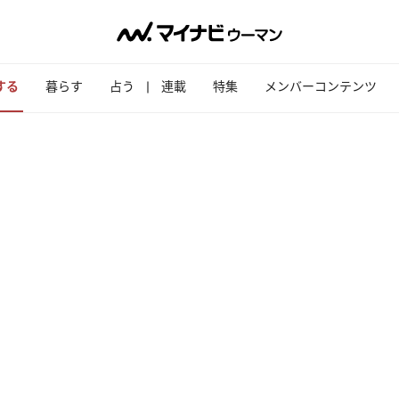
する
暮らす
占う
連載
特集
メンバーコンテンツ