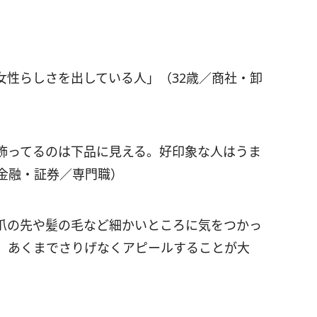
女性らしさを出している人」（32歳／商社・卸
飾ってるのは下品に見える。好印象な人はうま
金融・証券／専門職）
爪の先や髪の毛など細かいところに気をつかっ
。あくまでさりげなくアピールすることが大