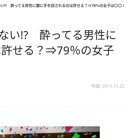
ない!? 酔ってる男性に腰に手を回されるのは許せる？⇒79％の女子は〇〇！
ない!? 酔ってる男性に
許せる？⇒79％の女子
作成: 2015.12.22