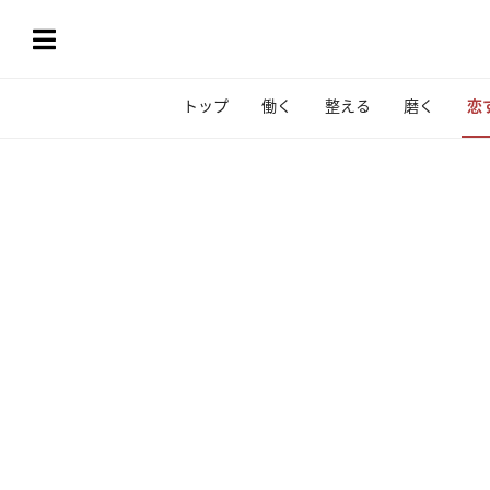
トップ
働く
整える
磨く
恋