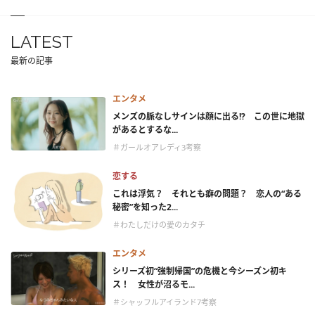
LATEST
最新の記事
エンタメ
メンズの脈なしサインは顔に出る!? この世に地獄
があるとするな...
＃ガールオアレディ3考察
恋する
これは浮気？ それとも癖の問題？ 恋人の“ある
秘密”を知った2...
＃わたしだけの愛のカタチ
エンタメ
シリーズ初“強制帰国”の危機と今シーズン初キ
ス！ 女性が沼るモ...
＃シャッフルアイランド7考察