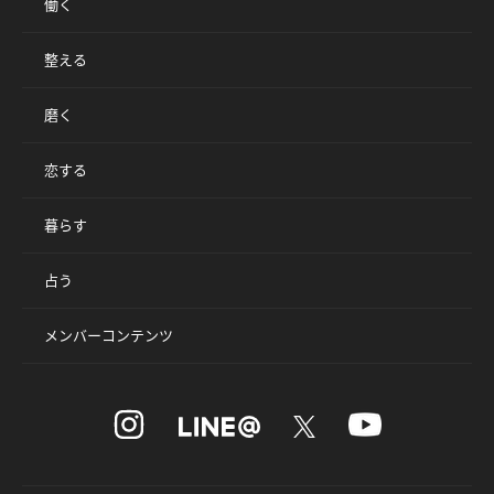
働く
整える
磨く
恋する
暮らす
占う
メンバーコンテンツ