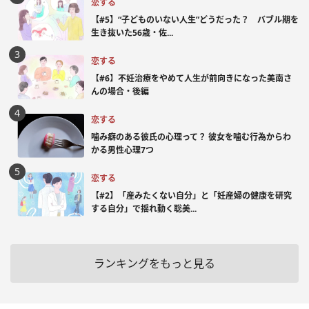
恋する
【#5】“子どものいない人生”どうだった？ バブル期を
生き抜いた56歳・佐...
恋する
【#6】不妊治療をやめて人生が前向きになった美南さ
んの場合・後編
恋する
噛み癖のある彼氏の心理って？ 彼女を噛む行為からわ
かる男性心理7つ
恋する
【#2】「産みたくない自分」と「妊産婦の健康を研究
する自分」で揺れ動く聡美...
ランキングをもっと見る