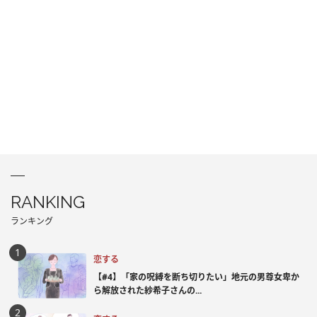
RANKING
ランキング
恋する
【#4】「家の呪縛を断ち切りたい」地元の男尊女卑か
ら解放された紗希子さんの...