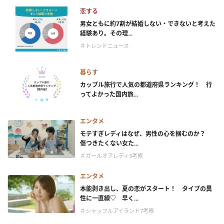
恋する
男女ともに約7割が結婚しない・できないと考えた
経験あり。その理...
＃トレンドニュース
暮らす
カップル旅行で人気の都道府県ランキング！ 行
ってよかった国内旅...
エンタメ
モテすぎレディはなぜ、男性の心を掴むのか？
傷つきたくない女た...
＃ガールオアレディ3考察
エンタメ
本能剥き出し、夏の恋がスタート！ タイプの異
性に一直線♡ 早く...
＃シャッフルアイランド7考察