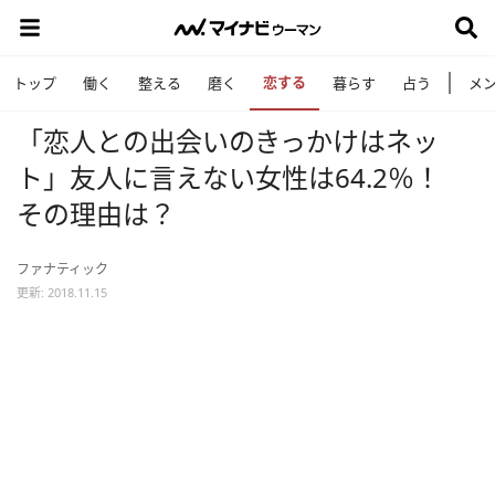
恋する
トップ
働く
整える
磨く
暮らす
占う
メ
「恋人との出会いのきっかけはネッ
ト」友人に言えない女性は64.2％！
その理由は？
ファナティック
更新: 2018.11.15