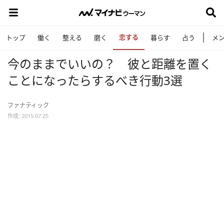
恋する
トップ
働く
整える
磨く
暮らす
占う
メ
今のままでいいの？ 彼と距離を置く
ことになったらするべき行動3選
ファナティック
作成: 2015.07.25