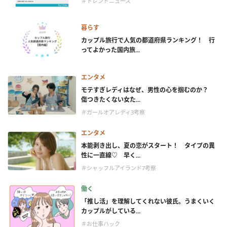
＃トレンドニュース
暮らす
カップル旅行で人気の都道府県ランキング！ 行
ってよかった国内旅...
エンタメ
モテすぎレディはなぜ、男性の心を掴むのか？
傷つきたくない女た...
＃ガールオアレディ3考察
エンタメ
本能剥き出し、夏の恋がスタート！ タイプの異
性に一直線♡ 早く...
＃シャッフルアイランド7考察
働く
「推し活」を理解してくれない彼氏。うまくいく
カップルがしている...
＃お仕事ハック