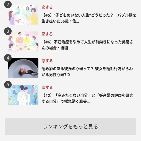
恋する
【#5】“子どものいない人生”どうだった？ バブル期を
生き抜いた56歳・佐...
恋する
【#6】不妊治療をやめて人生が前向きになった美南さ
んの場合・後編
恋する
噛み癖のある彼氏の心理って？ 彼女を噛む行為からわ
かる男性心理7つ
恋する
【#2】「産みたくない自分」と「妊産婦の健康を研究
する自分」で揺れ動く聡美...
ランキングをもっと見る