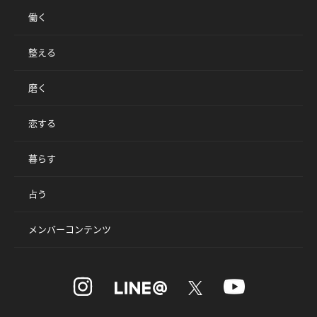
働く
整える
磨く
恋する
暮らす
占う
メンバーコンテンツ