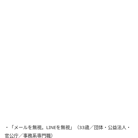
・「メールを無視。LINEを無視」（33歳／団体・公益法人・
官公庁／事務系専門職）