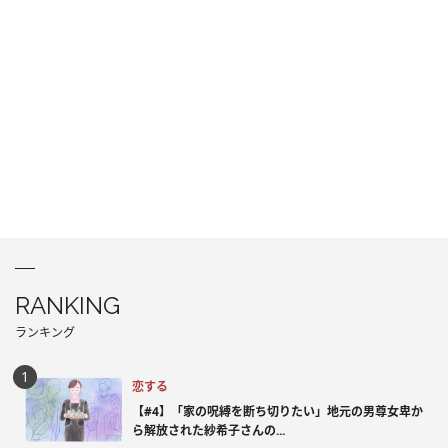
RANKING
ランキング
恋する
【#4】「家の呪縛を断ち切りたい」地元の男尊女卑か
ら解放された紗希子さんの...