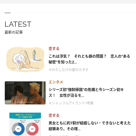
LATEST
最新の記事
恋する
これは浮気？ それとも癖の問題？ 恋人の“ある
秘密”を知った2...
＃わたしだけの愛のカタチ
エンタメ
シリーズ初“強制帰国”の危機と今シーズン初キ
ス！ 女性が沼るモ...
＃シャッフルアイランド7考察
恋する
男女ともに約7割が結婚しない・できないと考えた
経験あり。その理...