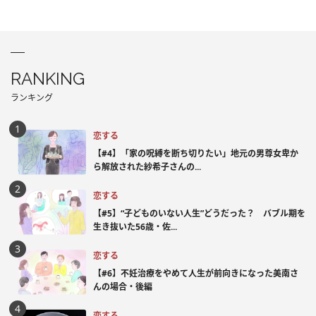
RANKING
ランキング
恋する
【#4】「家の呪縛を断ち切りたい」地元の男尊女卑か
ら解放された紗希子さんの...
恋する
【#5】“子どものいない人生”どうだった？ バブル期を
生き抜いた56歳・佐...
恋する
【#6】不妊治療をやめて人生が前向きになった美南さ
んの場合・後編
恋する