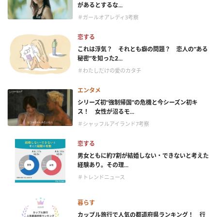
があるとするな...
＃ガールオアレディ3考察
恋する
これは浮気？ それとも癖の問題？ 恋人の“ある
秘密”を知った2...
＃わたしだけの愛のカタチ
エンタメ
シリーズ初“強制帰国”の危機と今シーズン初キ
ス！ 女性が沼るモ...
＃シャッフルアイランド7考察
恋する
男女ともに約7割が結婚しない・できないと考えた
経験あり。その理...
＃トレンドニュース
暮らす
カップル旅行で人気の都道府県ランキング！ 行