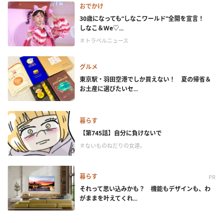
おでかけ
30歳になっても“しなこワールド”全開を宣言！
しなこ＆We♡...
＃トラベルニュース
グルメ
東京駅・羽田空港でしか買えない！ 夏の帰省＆
お土産に選びたいセ...
暮らす
【第745話】自分に負けないで
＃ないものねだりの女達。
暮らす
PR
それって思い込みかも？ 機能もデザインも、わ
がままを叶えてくれ...