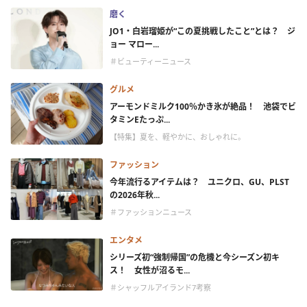
磨く
JO1・白岩瑠姫が“この夏挑戦したこと”とは？ ジ
ョー マロー...
＃ビューティーニュース
グルメ
アーモンドミルク100％かき氷が絶品！ 池袋でビ
タミンEたっぷ...
【特集】夏を、軽やかに、おしゃれに。
ファッション
今年流行るアイテムは？ ユニクロ、GU、PLST
の2026年秋...
＃ファッションニュース
エンタメ
シリーズ初“強制帰国”の危機と今シーズン初キ
ス！ 女性が沼るモ...
＃シャッフルアイランド7考察