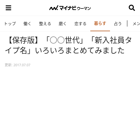
暮らす
トップ
働く
整える
磨く
恋する
占う
メ
【保存版】「○○世代」「新入社員タ
イプ名」いろいろまとめてみました
更新: 2017.07.07