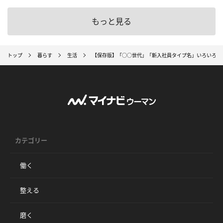
もっと見る
トップ
暮らす
生活
【保存版】「○○世代」「新入社員タイプ名」いろいろま
カテゴリー
働く
整える
磨く