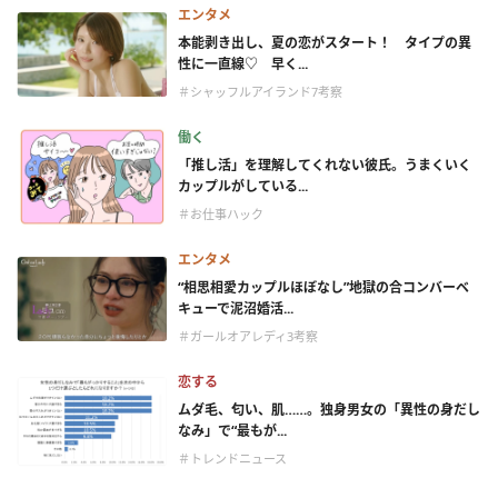
エンタメ
本能剥き出し、夏の恋がスタート！ タイプの異
性に一直線♡ 早く...
＃シャッフルアイランド7考察
働く
「推し活」を理解してくれない彼氏。うまくいく
カップルがしている...
＃お仕事ハック
エンタメ
“相思相愛カップルほぼなし”地獄の合コンバーベ
キューで泥沼婚活...
＃ガールオアレディ3考察
恋する
ムダ毛、匂い、肌……。独身男女の「異性の身だし
なみ」で“最もが...
＃トレンドニュース