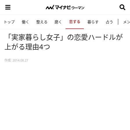
恋する
トップ
働く
整える
磨く
暮らす
占う
メ
「実家暮らし女子」の恋愛ハードルが
上がる理由4つ
作成: 2014.08.27