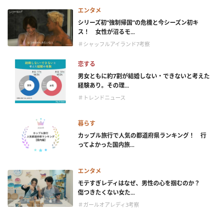
エンタメ
シリーズ初“強制帰国”の危機と今シーズン初キ
ス！ 女性が沼るモ...
＃シャッフルアイランド7考察
恋する
男女ともに約7割が結婚しない・できないと考えた
経験あり。その理...
＃トレンドニュース
暮らす
カップル旅行で人気の都道府県ランキング！ 行
ってよかった国内旅...
エンタメ
モテすぎレディはなぜ、男性の心を掴むのか？
傷つきたくない女た...
＃ガールオアレディ3考察