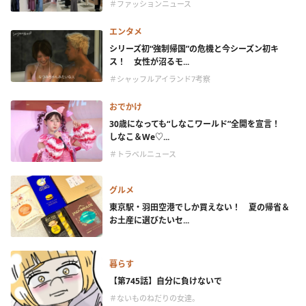
＃ファッションニュース
エンタメ
シリーズ初“強制帰国”の危機と今シーズン初キ
ス！ 女性が沼るモ...
＃シャッフルアイランド7考察
おでかけ
30歳になっても“しなこワールド”全開を宣言！
しなこ＆We♡...
＃トラベルニュース
グルメ
東京駅・羽田空港でしか買えない！ 夏の帰省＆
お土産に選びたいセ...
暮らす
【第745話】自分に負けないで
＃ないものねだりの女達。