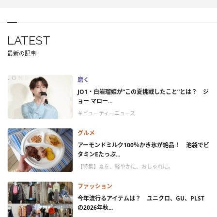
LATEST
最新の記事
磨く
JO1・白岩瑠姫が“この夏挑戦したこと”とは？ ジ
ョー マロー...
＃ビューティーニュース
グルメ
アーモンドミルク100％かき氷が絶品！ 池袋でビ
タミンEたっぷ...
【特集】夏を、軽やかに、おしゃれに。
ファッション
今年流行るアイテムは？ ユニクロ、GU、PLST
の2026年秋...