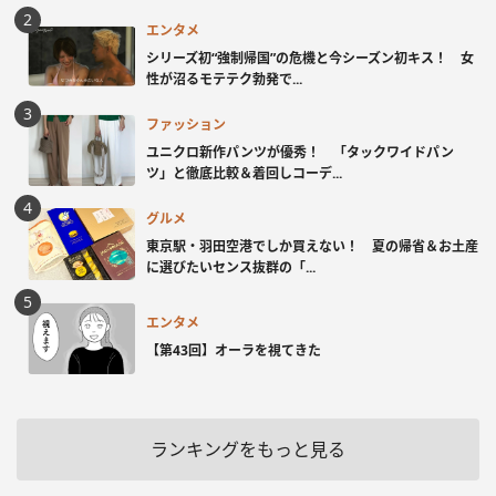
エンタメ
シリーズ初“強制帰国”の危機と今シーズン初キス！ 女
性が沼るモテテク勃発で...
ファッション
ユニクロ新作パンツが優秀！ 「タックワイドパン
ツ」と徹底比較＆着回しコーデ...
グルメ
東京駅・羽田空港でしか買えない！ 夏の帰省＆お土産
に選びたいセンス抜群の「...
エンタメ
【第43回】オーラを視てきた
ランキングをもっと見る