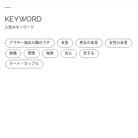
KEYWORD
人気のキーワード
アラサー独女の胸のウチ
本音
男女の本音
女性の本音
結婚
感情
独身
女心
恋する
デート・カップル