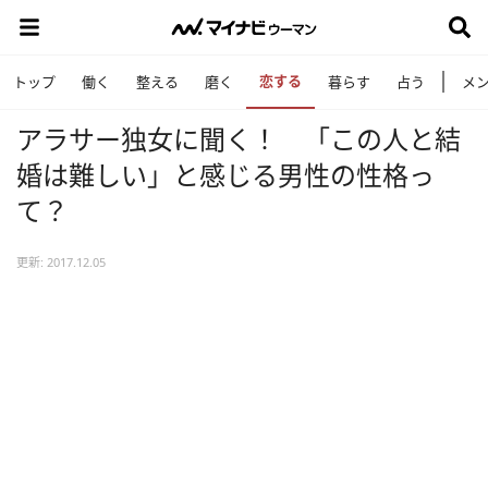
恋する
トップ
働く
整える
磨く
暮らす
占う
メ
アラサー独女に聞く！ 「この人と結
婚は難しい」と感じる男性の性格っ
て？
更新: 2017.12.05