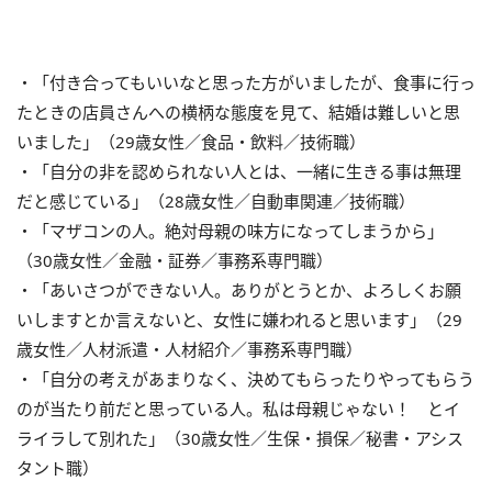
・「付き合ってもいいなと思った方がいましたが、食事に行っ
たときの店員さんへの横柄な態度を見て、結婚は難しいと思
いました」（29歳女性／食品・飲料／技術職）
・「自分の非を認められない人とは、一緒に生きる事は無理
だと感じている」（28歳女性／自動車関連／技術職）
・「マザコンの人。絶対母親の味方になってしまうから」
（30歳女性／金融・証券／事務系専門職）
・「あいさつができない人。ありがとうとか、よろしくお願
いしますとか言えないと、女性に嫌われると思います」（29
歳女性／人材派遣・人材紹介／事務系専門職）
・「自分の考えがあまりなく、決めてもらったりやってもらう
のが当たり前だと思っている人。私は母親じゃない！ とイ
ライラして別れた」（30歳女性／生保・損保／秘書・アシス
タント職）