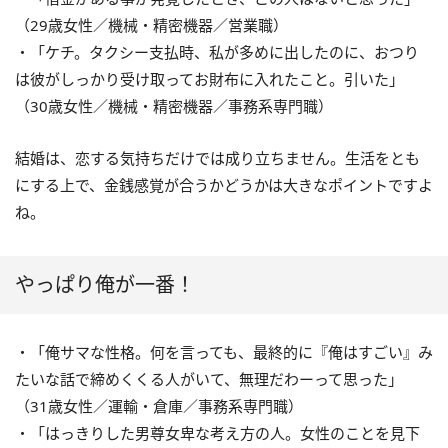
（29歳女性／機械・精密機器／営業職）
・「ケチ。タクシー支払時、私が多めに出したのに、おつり
は彼がしっかり受け取ってお財布に入れたこと。引いた」
（30歳女性／機械・精密機器／事務系専門職）
結婚は、恋する気持ちだけでは成り立ちません。生活をとも
にする上で、金銭感覚が合うかどうかは大きなポイントですよ
ね。
やっぱり俺が一番！
・「俺サマな性格。何を言っても、最終的に『俺はすごい』み
たいな話で締めくくる人がいて、無理だわーって思った」
（31歳女性／運輸・倉庫／事務系専門職）
・「はっきりした男尊女卑な考え方の人。女性のことを見下