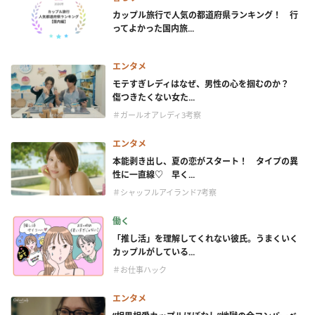
カップル旅行で人気の都道府県ランキング！ 行
ってよかった国内旅...
エンタメ
モテすぎレディはなぜ、男性の心を掴むのか？
傷つきたくない女た...
＃ガールオアレディ3考察
エンタメ
本能剥き出し、夏の恋がスタート！ タイプの異
性に一直線♡ 早く...
＃シャッフルアイランド7考察
働く
「推し活」を理解してくれない彼氏。うまくいく
カップルがしている...
＃お仕事ハック
エンタメ