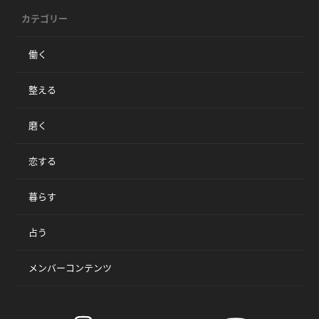
カテゴリー
働く
整える
磨く
恋する
暮らす
占う
メンバーコンテンツ