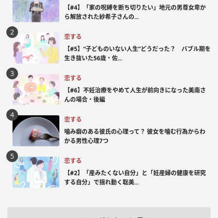
【#4】「家の呪縛を断ち切りたい」地元の男尊女卑か
ら解放された紗希子さんの...
恋する
【#5】“子どものいない人生”どうだった？ バブル期を
生き抜いた56歳・佐...
恋する
【#6】不妊治療をやめて人生が前向きになった美南さ
んの場合・後編
恋する
噛み癖のある彼氏の心理って？ 彼女を噛む行為からわ
かる男性心理7つ
恋する
【#2】「産みたくない自分」と「妊産婦の健康を研究
する自分」で揺れ動く聡美...