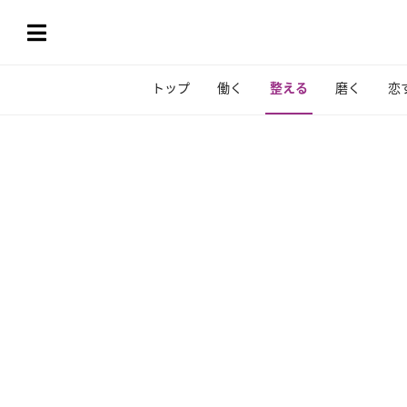
トップ
働く
整える
磨く
恋