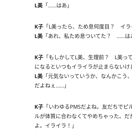
L美
「……はあ」
K子
「L美ったら、ため息何度目？ イラ
L美
「あれ、私ため息ついてた？ ……は
K子
「もしかしてL美、生理前？ L美っ
になるといつもイライラが止まらないけ
L美
「元気ないっていうか、なんかこう
だよねぇ……」
K子
「いわゆるPMSだよね。友だちでピ
ルが体質に合わなくてやめちゃった。だ
よ。イライラ！」