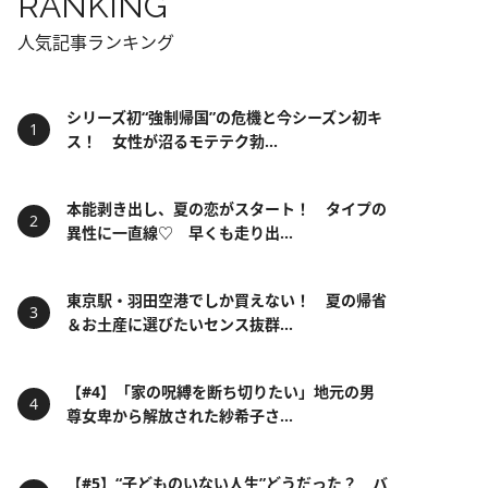
RANKING
人気記事ランキング
シリーズ初“強制帰国”の危機と今シーズン初キ
ス！ 女性が沼るモテテク勃...
本能剥き出し、夏の恋がスタート！ タイプの
異性に一直線♡ 早くも走り出...
東京駅・羽田空港でしか買えない！ 夏の帰省
＆お土産に選びたいセンス抜群...
【#4】「家の呪縛を断ち切りたい」地元の男
尊女卑から解放された紗希子さ...
【#5】“子どものいない人生”どうだった？ バ