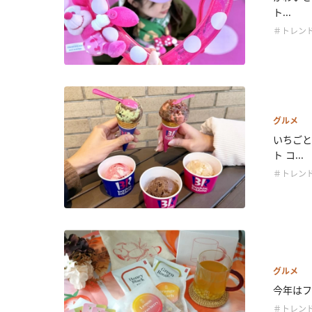
ト...
＃トレン
グルメ
いちごと
ト コ...
＃トレン
グルメ
今年はフ
＃トレン