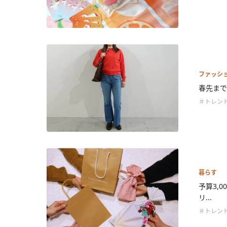
ファッシ
春先まで
＃トレン
暮らす
予算3,
リ...
＃トレン