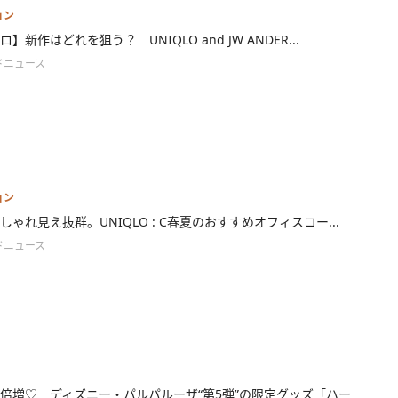
ョン
】新作はどれを狙う？ UNIQLO and JW ANDER...
ドニュース
ョン
しゃれ見え抜群。UNIQLO : C春夏のおすすめオフィスコー...
ドニュース
倍増♡ ディズニー・パルパルーザ“第5弾”の限定グッズ「ハー