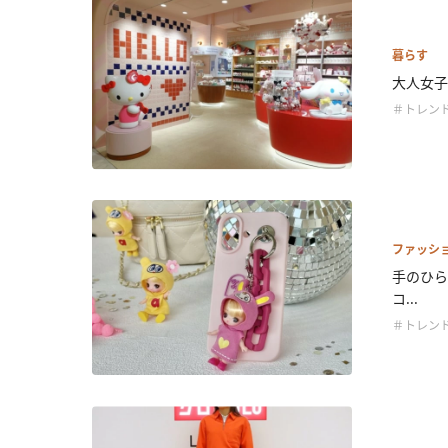
暮らす
大人女子も
＃トレン
ファッシ
手のひら
コ...
＃トレン