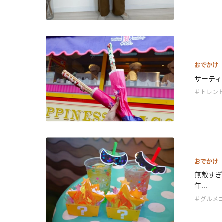
おでかけ
サーティ
＃トレン
おでかけ
無敵すぎ
年...
＃グルメ