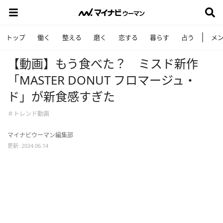
トップ
働く
整える
磨く
恋する
暮らす
占う
メ
【動画】もう食べた？ ミスド新作
「MASTER DONUT フロマージュ・
ド」が新食感すぎた
＃トレンド動画
マイナビウーマン編集部
更新: 2024.06.14