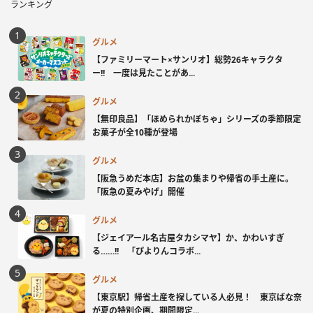
ランキング
グルメ
【ファミリーマート×サンリオ】総勢26キャラクタ
ー!! 一度は見たことがあ...
グルメ
【無印良品】「ほめられかぼちゃ」シリーズの季節限定
お菓子が全10種が登場
グルメ
【阪急うめだ本店】お盆の集まりや帰省の手土産に。
「阪急の夏みやげ」開催
グルメ
【ジェイアール名古屋タカシマヤ】か、かわいすぎ
る……!! 「ぴよりんコラボ...
グルメ
【東京駅】帰省土産を探している人必見！ 東京ばな奈
が夏の特別企画、期間限定...