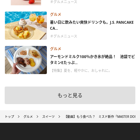
＃グルメニュース
グルメ
暑い日に飲みたい爽快ドリンクも。J.S. PANCAKE
CA...
＃グルメニュース
グルメ
アーモンドミルク100％かき氷が絶品！ 池袋でビ
タミンEたっぷ...
【特集】夏を、軽やかに、おしゃれに。
もっと見る
トップ
グルメ
スイーツ
【動画】もう食べた？ ミスド新作「MASTER DON