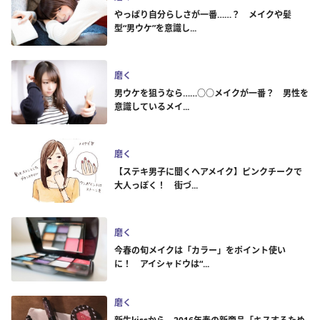
やっぱり自分らしさが一番……？ メイクや髪
型“男ウケ”を意識し...
磨く
男ウケを狙うなら……○○メイクが一番？ 男性を
意識しているメイ...
磨く
【ステキ男子に聞くヘアメイク】ピンクチークで
大人っぽく！ 街づ...
磨く
今春の旬メイクは「カラー」をポイント使い
に！ アイシャドウは“...
磨く