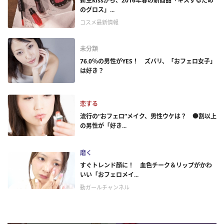
新生kissから、2016年春の新商品「キスするため
のグロス」...
コスメ最新情報
未分類
76.0％の男性がYES！ ズバリ、「おフェロ女子」
は好き？
恋する
流行の“おフェロ”メイク、男性ウケは？ ●割以上
の男性が「好き...
磨く
すぐトレンド顏に！ 血色チーク＆リップがかわ
いい「おフェロメイ...
動ガールチャンネル