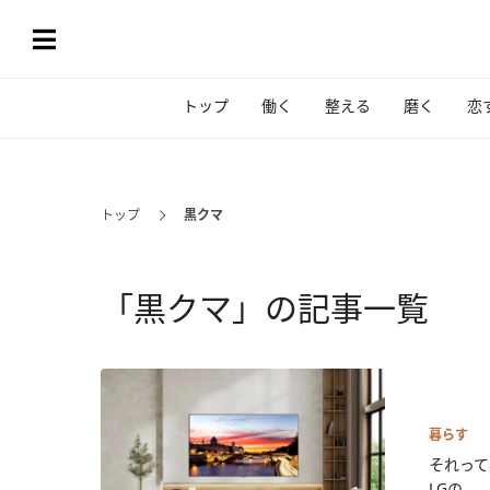
トップ
働く
整える
磨く
恋
トップ
黒クマ
「黒クマ」の記事一覧
暮らす
それって
LGの...