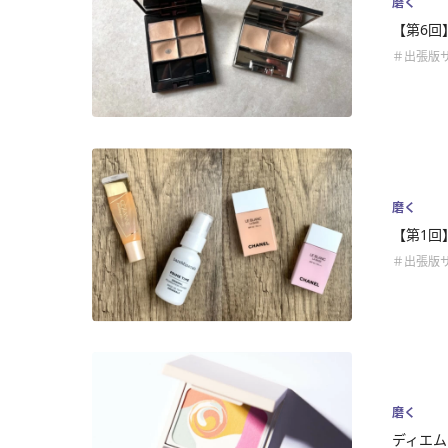
磨く
【第6回
＃出張版サ
磨く
【第1回
＃出張版サ
磨く
ディエム