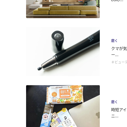
磨く
クマが気
ー...
＃ビュー
磨く
時短アイ
ニ...