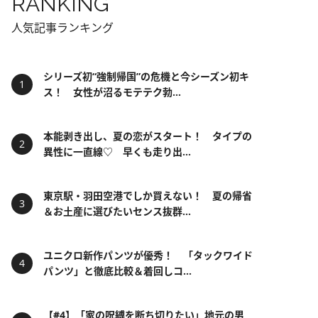
RANKING
人気記事ランキング
シリーズ初“強制帰国”の危機と今シーズン初キ
ス！ 女性が沼るモテテク勃...
本能剥き出し、夏の恋がスタート！ タイプの
異性に一直線♡ 早くも走り出...
東京駅・羽田空港でしか買えない！ 夏の帰省
＆お土産に選びたいセンス抜群...
ユニクロ新作パンツが優秀！ 「タックワイド
パンツ」と徹底比較＆着回しコ...
【#4】「家の呪縛を断ち切りたい」地元の男