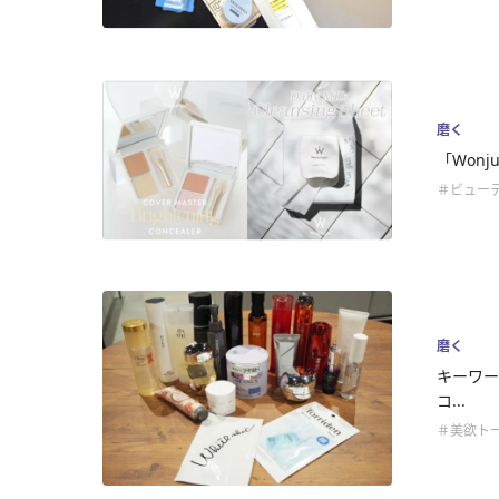
磨く
「Won
＃ビュー
磨く
キーワー
コ...
＃美欲ト