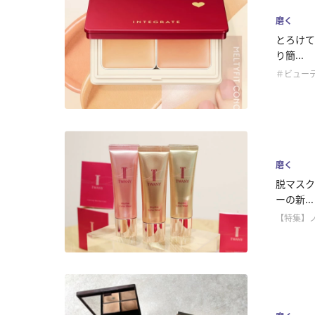
磨く
とろけて
り簡...
＃ビュー
磨く
脱マスク
ーの新...
【特集】