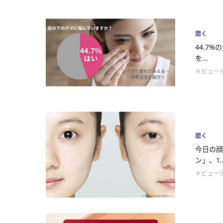
磨く
44.7
を...
＃ビュー
磨く
今日の顔
ン」、1..
＃ビュー