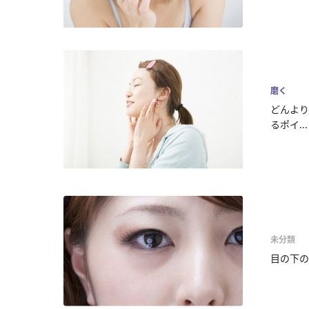
磨く
どんより
るポイ...
未分類
目の下の