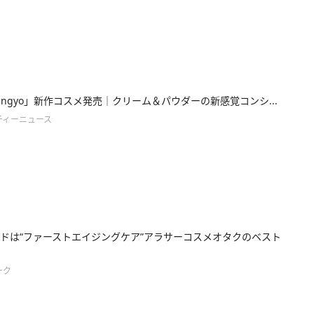
jungyo」新作コスメ発売｜クリーム＆パウダーの新感覚コンシ...
ティーニュース
ドは“ファーストエイジングケア”アラサーコスメオタクのベスト
ーク