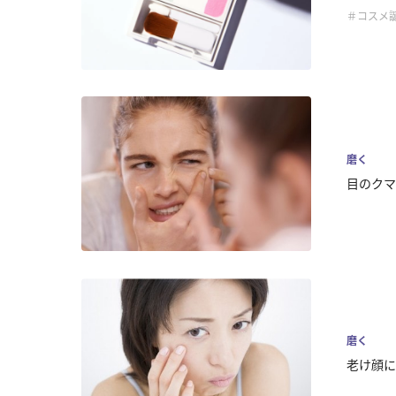
＃コスメ
磨く
目のクマ
磨く
老け顔に