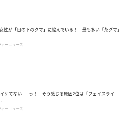
%の女性が「目の下のクマ」に悩んでいる！ 最も多い「茶グマ」
ティーニュース
イケてない……っ！ そう感じる原因2位は「フェイスライ
.
ティーニュース