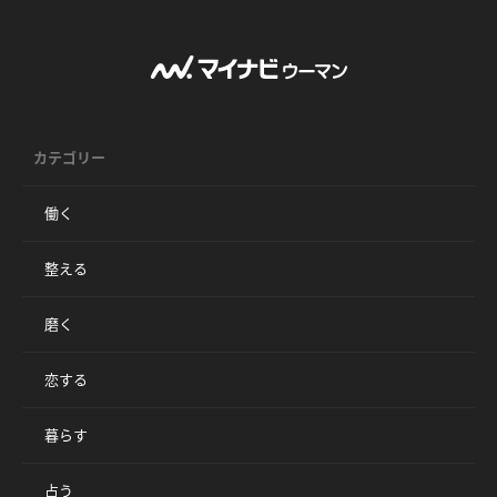
カテゴリー
働く
整える
磨く
恋する
暮らす
占う