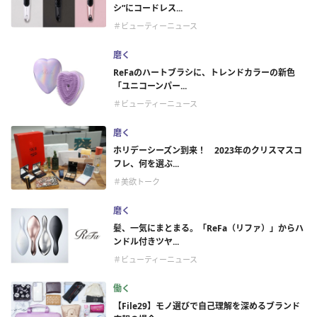
シ”にコードレス...
＃ビューティーニュース
磨く
ReFaのハートブラシに、トレンドカラーの新色
「ユニコーンパー...
＃ビューティーニュース
磨く
ホリデーシーズン到来！ 2023年のクリスマスコ
フレ、何を選ぶ...
＃美欲トーク
磨く
髪、一気にまとまる。「ReFa（リファ）」からハ
ンドル付きツヤ...
＃ビューティーニュース
働く
【File29】モノ選びで自己理解を深めるブランド