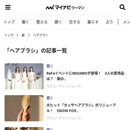
トップ
働く
整える
磨く
恋する
暮らす
占う
メ
トップ
髪
ヘアブラシ
「ヘアブラシ」の記事一覧
磨く
ReFaイベントにMISAMOが登場！ 3人の愛用品
は？ 美の...
＃ビューティーニュース
磨く
大ヒット「カッサヘアブラシ」がリニューア
ル！ SNOW FOX...
＃ビューティーニュース
磨く