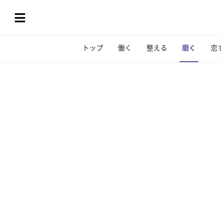
トップ
働く
整える
磨く
恋