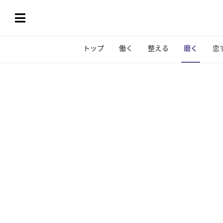
トップ
働く
整える
磨く
恋