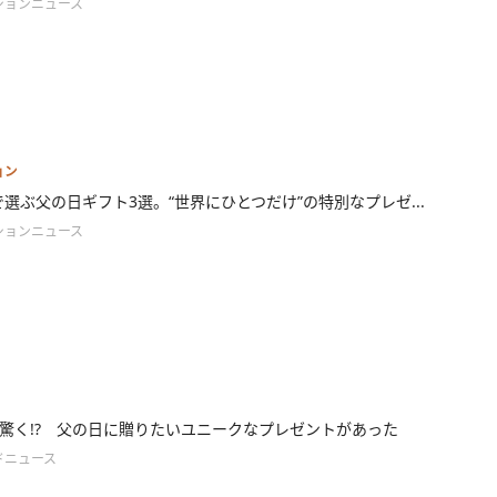
ションニュース
ョン
ryで選ぶ父の日ギフト3選。“世界にひとつだけ”の特別なプレゼ...
ションニュース
驚く!? 父の日に贈りたいユニークなプレゼントがあった
ドニュース