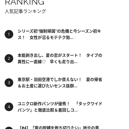
RANKING
人気記事ランキング
シリーズ初“強制帰国”の危機と今シーズン初キ
ス！ 女性が沼るモテテク勃...
本能剥き出し、夏の恋がスタート！ タイプの
異性に一直線♡ 早くも走り出...
東京駅・羽田空港でしか買えない！ 夏の帰省
＆お土産に選びたいセンス抜群...
ユニクロ新作パンツが優秀！ 「タックワイド
パンツ」と徹底比較＆着回しコ...
【#4】「家の呪縛を断ち切りたい」地元の男