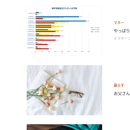
マネー
やっぱり
＃マネー
暮らす
お父さん