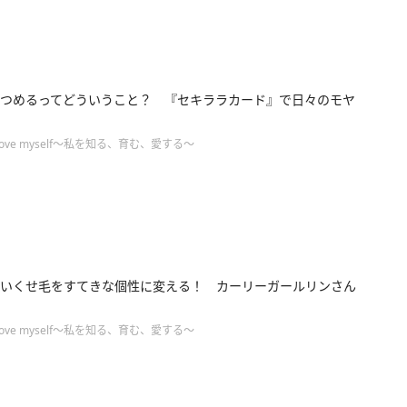
つめるってどういうこと？ 『セキララカード』で日々のモヤ
ove myself～私を知る、育む、愛する～
いくせ毛をすてきな個性に変える！ カーリーガールリンさん
ove myself～私を知る、育む、愛する～