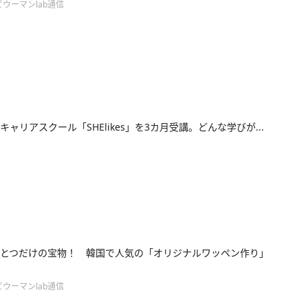
ウーマンlab通信
キャリアスクール「SHElikes」を3カ月受講。どんな学びが...
とつだけの宝物！ 韓国で人気の「オリジナルワッペン作り」
ウーマンlab通信