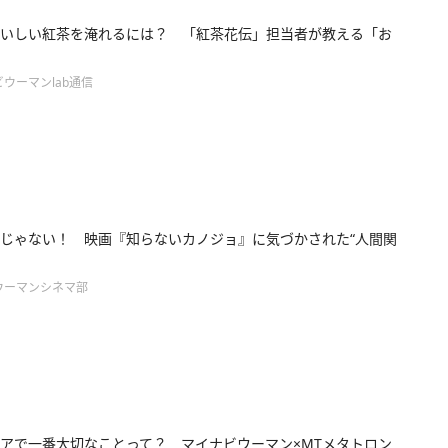
いしい紅茶を淹れるには？ 「紅茶花伝」担当者が教える「お
ウーマンlab通信
じゃない！ 映画『知らないカノジョ』に気づかされた“人間関
ウーマンシネマ部
アで一番大切なことって？ マイナビウーマン×MTメタトロン