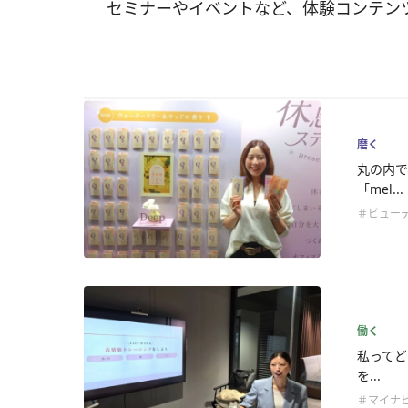
セミナーやイベントなど、体験コンテン
磨く
丸の内で
「mel...
＃ビュー
働く
私ってど
を...
＃マイナビ