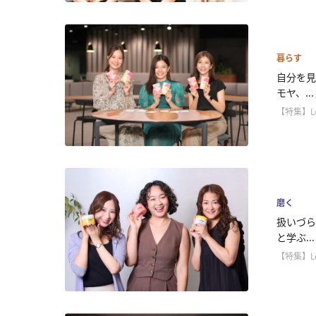
暮らす
自分を見
モヤ、...
【特集】L
磨く
扱いづら
と学ぶ...
【特集】L