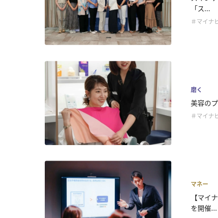
「ス...
＃マイナビ
磨く
美容のプ
＃マイナビ
マネー
【マイナ
を開催...