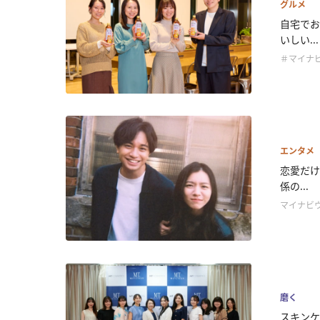
グルメ
自宅でお
いしい...
＃マイナビ
エンタメ
恋愛だけ
係の...
マイナビ
磨く
スキンケ