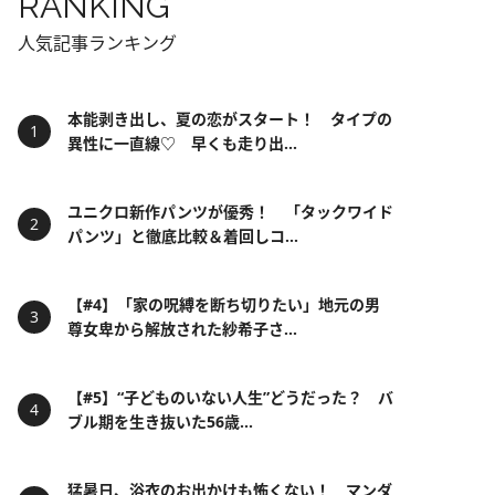
RANKING
人気記事ランキング
本能剥き出し、夏の恋がスタート！ タイプの
異性に一直線♡ 早くも走り出...
ユニクロ新作パンツが優秀！ 「タックワイド
パンツ」と徹底比較＆着回しコ...
【#4】「家の呪縛を断ち切りたい」地元の男
尊女卑から解放された紗希子さ...
【#5】“子どものいない人生”どうだった？ バ
ブル期を生き抜いた56歳...
猛暑日、浴衣のお出かけも怖くない！ マンダ