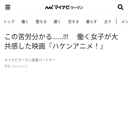
トップ
働く
整える
磨く
恋する
暮らす
占う
メ
この苦労分かる……!!! 働く女子が大
共感した映画『ハケンアニメ！』
マイナビウーマン読者パートナー
更新: 2024.03.27