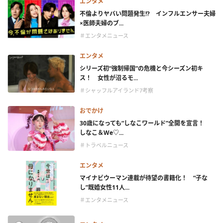
エンタメ
不倫よりヤバい問題発生!? インフルエンサー夫婦
×医師夫婦のブ...
＃エンタメニュース
エンタメ
シリーズ初“強制帰国”の危機と今シーズン初キ
ス！ 女性が沼るモ...
＃シャッフルアイランド7考察
おでかけ
30歳になっても“しなこワールド”全開を宣言！
しなこ＆We♡...
＃トラベルニュース
エンタメ
マイナビウーマン連載が待望の書籍化！ “子な
し”既婚女性11人...
＃エンタメニュース