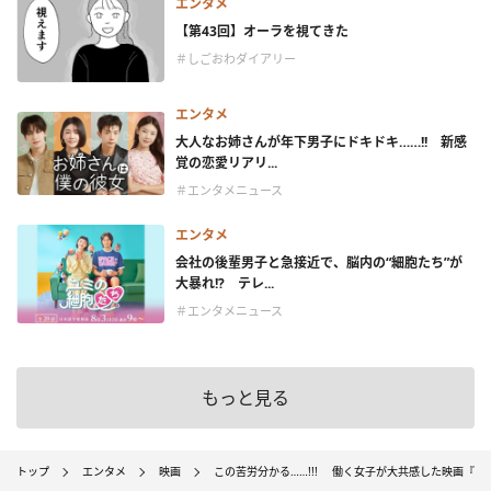
エンタメ
【第43回】オーラを視てきた
＃しごおわダイアリー
エンタメ
大人なお姉さんが年下男子にドキドキ……!! 新感
覚の恋愛リアリ...
＃エンタメニュース
エンタメ
会社の後輩男子と急接近で、脳内の“細胞たち”が
大暴れ!? テレ...
＃エンタメニュース
もっと見る
トップ
エンタメ
映画
この苦労分かる……!!! 働く女子が大共感した映画『ハ