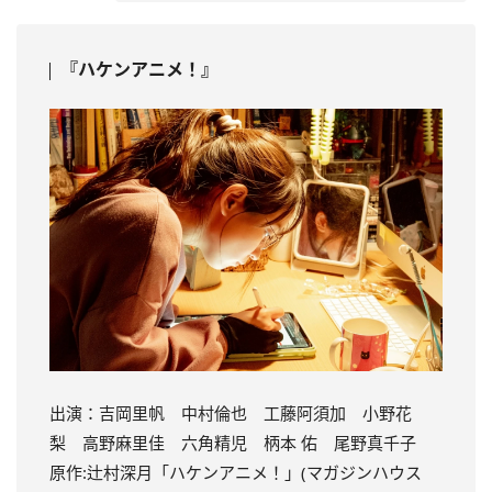
『ハケンアニメ！』
出演：吉岡里帆 中村倫也 工藤阿須加 小野花
梨 高野麻里佳 六角精児 柄本 佑 尾野真千子
原作:辻村深月「ハケンアニメ！」(マガジンハウス