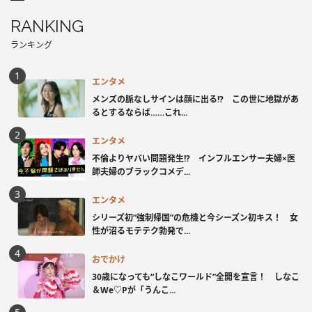
RANKING
ランキング
エンタメ
メンズの脈なしサインは顔に出る!? この世に地獄があ
るとするならば……これ...
エンタメ
不倫よりヤバい問題発生!? インフルエンサー夫婦×医
師夫婦のブラックコメデ...
エンタメ
シリーズ初“強制帰国”の危機と今シーズン初キス！ 女
性が沼るモテテク勃発で...
おでかけ
30歳になっても“しなこワールド”全開を宣言！ しなこ
＆We♡Pが「うんこ...