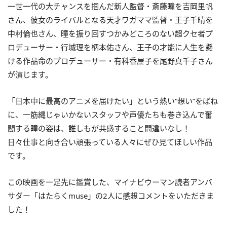
一世一代の大チャンスを掴んだ新人監督・斎藤瞳を吉岡里帆
さん、彼女のライバルとなる天才ワガママ監督・王子千晴を
中村倫也さん、瞳を振り回すつかみどころのない超クセ者プ
ロデューサー・行城理を柄本佑さん、王子の才能に人生を懸
ける作品命のプロデューサー・有科香屋子を尾野真千子さん
が演じます。
「日本中に最高のアニメを届けたい」という熱い“想い”をばね
に、一筋縄じゃいかないスタッフや声優たちも巻き込んで奮
闘する瞳の姿は、誰しもが共感すること間違いなし！
日々仕事と向き合い頑張っている人々にぜひ見てほしい作品
です。
この映画を一足先に鑑賞した、マイナビウーマン読者アンバ
サダー「はたらくmuse」の2人に感想コメントをいただきま
した！