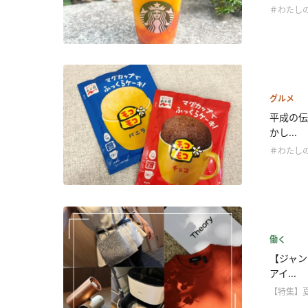
＃わたし
グルメ
平成の伝
かし...
＃わたし
働く
【ジャン
アイ...
【特集】