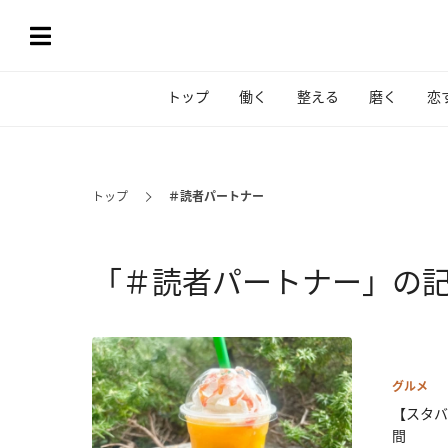
トップ
働く
整える
磨く
恋
トップ
＃読者パートナー
「＃読者パートナー」の
グルメ
【スタバ
間