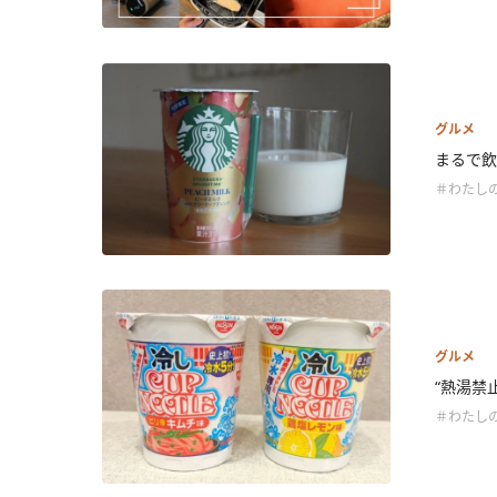
グルメ
まるで飲む
＃わたし
グルメ
“熱湯禁
＃わたし