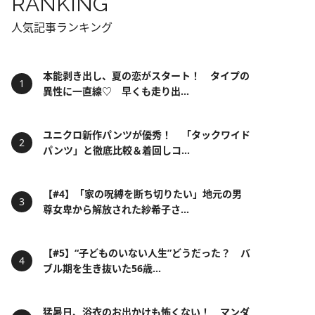
RANKING
人気記事ランキング
本能剥き出し、夏の恋がスタート！ タイプの
異性に一直線♡ 早くも走り出...
ユニクロ新作パンツが優秀！ 「タックワイド
パンツ」と徹底比較＆着回しコ...
【#4】「家の呪縛を断ち切りたい」地元の男
尊女卑から解放された紗希子さ...
【#5】“子どものいない人生”どうだった？ バ
ブル期を生き抜いた56歳...
猛暑日、浴衣のお出かけも怖くない！ マンダ