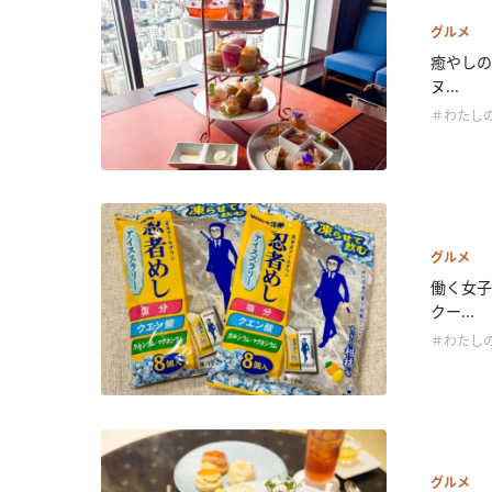
グルメ
癒やしの
ヌ...
＃わたし
グルメ
働く女子
クー...
＃わたし
グルメ