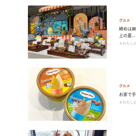
グルメ
締めは麻
上の夏...
＃わたし
グルメ
お家で手
＃わたし