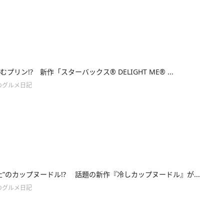
プリン!? 新作「スターバックス® DELIGHT ME® ...
のグルメ日記
止”のカップヌードル!? 話題の新作『冷しカップヌードル』が...
のグルメ日記