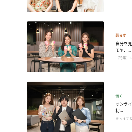
暮らす
自分を見
モヤ、...
【特集】L
働く
オンライ
初...
＃マイナビ