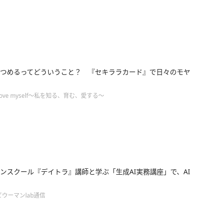
つめるってどういうこと？ 『セキララカード』で日々のモヤ
ove myself～私を知る、育む、愛する～
ンスクール『デイトラ』講師と学ぶ「生成AI実務講座」で、AI
ウーマンlab通信