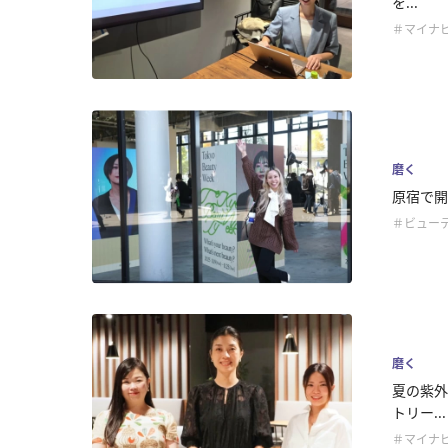
を...
＃マイナビ
磨く
原宿で開催
＃ビュー
磨く
夏の紫外
トリー...
＃マイナビ