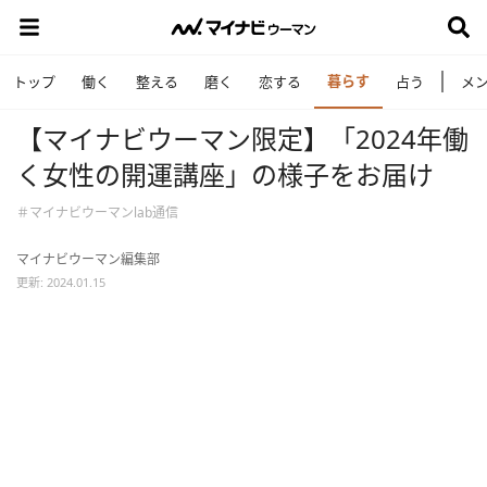
暮らす
トップ
働く
整える
磨く
恋する
占う
メ
【マイナビウーマン限定】「2024年働
く女性の開運講座」の様子をお届け
＃マイナビウーマンlab通信
マイナビウーマン編集部
更新: 2024.01.15