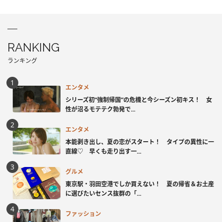
RANKING
ランキング
エンタメ
シリーズ初“強制帰国”の危機と今シーズン初キス！ 女
性が沼るモテテク勃発で...
エンタメ
本能剥き出し、夏の恋がスタート！ タイプの異性に一
直線♡ 早くも走り出す一...
グルメ
東京駅・羽田空港でしか買えない！ 夏の帰省＆お土産
に選びたいセンス抜群の「...
ファッション