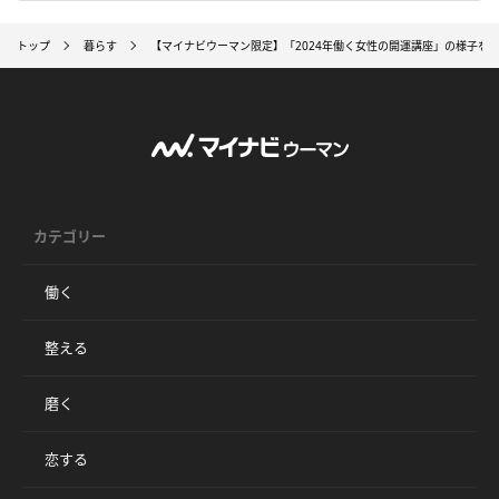
トップ
暮らす
【マイナビウーマン限定】「2024年働く女性の開運講座」の様子を
カテゴリー
働く
整える
磨く
恋する