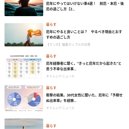
厄年にやってはいけない事4選！ 前厄・本厄・後
厄の過ごし方【2...
暮らす
厄年にやると良いことは？ やるべき理由とおす
すめの過ごし方
【マンガ】偏愛カップルの日常
暮らす
厄年経験者に聞く。“きっと厄年だから起きた”と
思う不幸な出来事...
＃トレンドニュース
暮らす
衝撃の結果。30代女性に聞いた、厄年に「予期せ
ぬ出来事」を経験...
＃トレンドニュース
暮らす