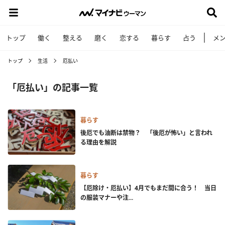
トップ
働く
整える
磨く
恋する
暮らす
占う
メ
トップ
生活
厄払い
「厄払い」の記事一覧
暮らす
後厄でも油断は禁物？ 「後厄が怖い」と言われ
る理由を解説
暮らす
【厄除け・厄払い】4月でもまだ間に合う！ 当日
の服装マナーや注...