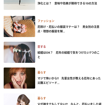
浄化とは？ 意味や効果が期待できる10の方法
ファッション
厄除け・厄払いの服装マナーは？ 男女別の注意
点・理想の服装を解...
恋する
結婚はOK？ 厄年の結婚で気をつけたい7つのこ
と
暮らす
マジで怖いから!! 先輩女性が教える厄年にあった
災難エピソード...
暮らす
父が神主でもしてない!? なんと、厄払いをした経