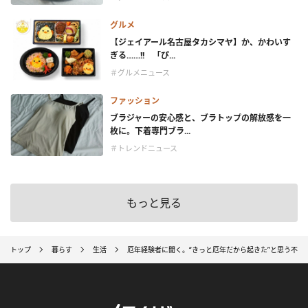
グルメ
【ジェイアール名古屋タカシマヤ】か、かわいす
ぎる……!! 「ぴ...
＃グルメニュース
ファッション
ブラジャーの安心感と、ブラトップの解放感を一
枚に。下着専門ブラ...
＃トレンドニュース
もっと見る
トップ
暮らす
生活
厄年経験者に聞く。“きっと厄年だから起きた”と思う不幸