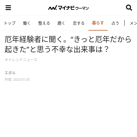
暮らす
トップ
働く
整える
磨く
恋する
占う
メ
厄年経験者に聞く。“きっと厄年だから
起きた”と思う不幸な出来事は？
＃トレンドニュース
エボル
作成: 2023.01.05