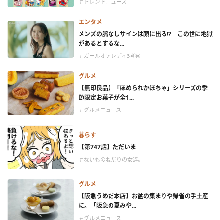
＃トレンドニュース
エンタメ
メンズの脈なしサインは顔に出る!? この世に地獄
があるとするな...
＃ガールオアレディ3考察
グルメ
【無印良品】「ほめられかぼちゃ」シリーズの季
節限定お菓子が全1...
＃グルメニュース
暮らす
【第747話】ただいま
＃ないものねだりの女達。
グルメ
【阪急うめだ本店】お盆の集まりや帰省の手土産
に。「阪急の夏みや...
＃グルメニュース