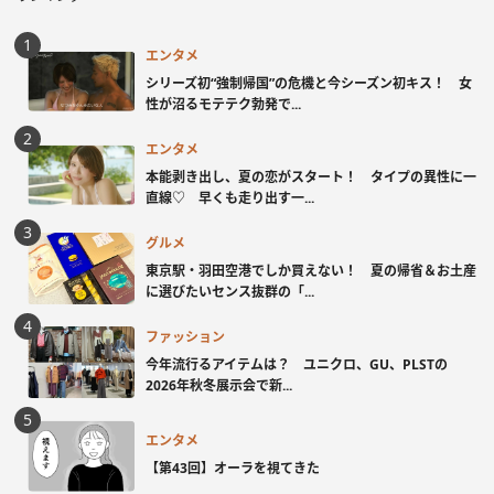
エンタメ
シリーズ初“強制帰国”の危機と今シーズン初キス！ 女
性が沼るモテテク勃発で...
エンタメ
本能剥き出し、夏の恋がスタート！ タイプの異性に一
直線♡ 早くも走り出す一...
グルメ
東京駅・羽田空港でしか買えない！ 夏の帰省＆お土産
に選びたいセンス抜群の「...
ファッション
今年流行るアイテムは？ ユニクロ、GU、PLSTの
2026年秋冬展示会で新...
エンタメ
【第43回】オーラを視てきた