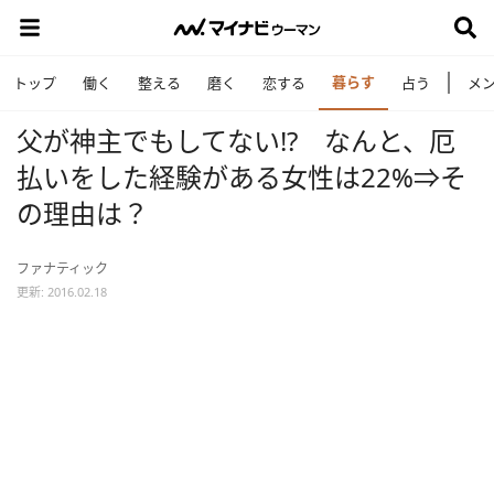
暮らす
トップ
働く
整える
磨く
恋する
占う
メ
父が神主でもしてない!? なんと、厄
払いをした経験がある女性は22%⇒そ
の理由は？
ファナティック
更新: 2016.02.18