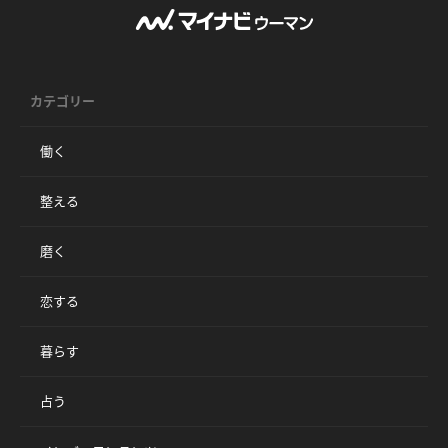
カテゴリー
働く
整える
磨く
恋する
暮らす
占う