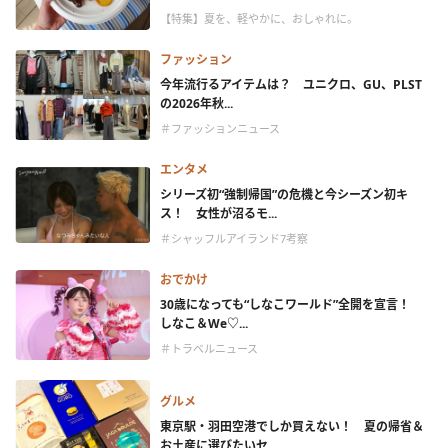
【特集】夏を、軽やかに、おしゃれに。
ファッション
今年流行るアイテムは？ ユニクロ、GU、PLST
の2026年秋...
＃ファッションニュース
エンタメ
シリーズ初“強制帰国”の危機と今シーズン初キ
ス！ 女性が沼るモ...
＃シャッフルアイランド7考察
おでかけ
30歳になっても“しなこワールド”全開を宣言！
しなこ＆We♡...
＃トラベルニュース
グルメ
東京駅・羽田空港でしか買えない！ 夏の帰省＆
お土産に選びたいセ...