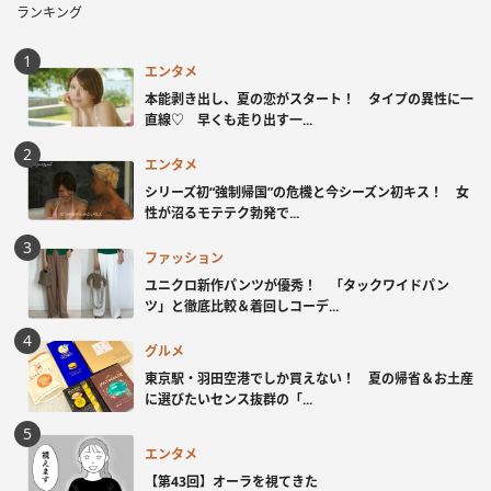
ランキング
エンタメ
本能剥き出し、夏の恋がスタート！ タイプの異性に一
直線♡ 早くも走り出す一...
エンタメ
シリーズ初“強制帰国”の危機と今シーズン初キス！ 女
性が沼るモテテク勃発で...
ファッション
ユニクロ新作パンツが優秀！ 「タックワイドパン
ツ」と徹底比較＆着回しコーデ...
グルメ
東京駅・羽田空港でしか買えない！ 夏の帰省＆お土産
に選びたいセンス抜群の「...
エンタメ
【第43回】オーラを視てきた