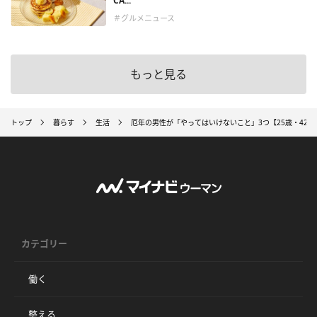
CA...
＃グルメニュース
もっと見る
トップ
暮らす
生活
厄年の男性が「やってはいけないこと」3つ【25歳・42歳
カテゴリー
働く
整える