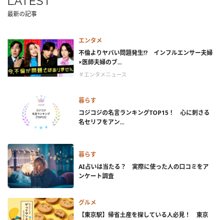
LATEST
最新の記事
エンタメ
不倫よりヤバい問題発生!? インフルエンサー夫婦
×医師夫婦のブ...
＃エンタメニュース
暮らす
コジコジの名言ランキングTOP15！ 心に刺さる
名セリフをアン...
暮らす
AI占いは当たる？ 実際に使った人の口コミをア
ンケート調査
グルメ
【東京駅】帰省土産を探している人必見！ 東京