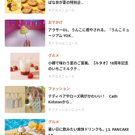
ばな奈が夏の特別企...
＃グルメニュース
おでかけ
アラサーOL、うんこに癒やされる。『うんこミュ
ージアム YOK...
＃トラベルニュース
グルメ
小樽で味わう夏のご褒美。【ルタオ】18周年記念
のいちごミルクテ...
＃グルメニュース
ファッション
テディベアやローズ柄がかわいい！ Cath
Kidstonから...
＃ファッションニュース
グルメ
暑い日に飲みたい爽快ドリンクも。J.S. PANCAKE