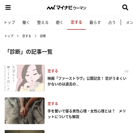
恋する
トップ
働く
整える
磨く
暮らす
占う
メ
トップ
恋する
診断
「診断」の記事一覧
恋する
PR
映画「ファーストラヴ」公開記念！ 恋がうまくい
かないのは過去の...
恋する
手を繋いで寝る男性心理・女性心理とは？ メリ
ットについても解説