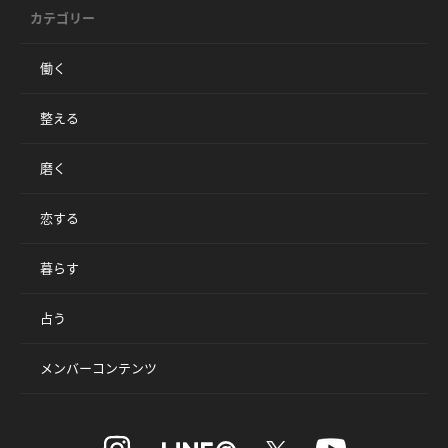
カテゴリー
働く
整える
磨く
恋する
暮らす
占う
メンバーコンテンツ