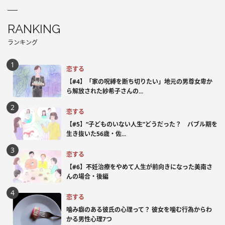
RANKING
ランキング
恋する
【#4】「家の呪縛を断ち切りたい」地元の男尊女卑か
ら解放された紗希子さんの...
恋する
【#5】“子どものいない人生”どうだった？ バブル期を
生き抜いた56歳・佐...
恋する
【#6】不妊治療をやめて人生が前向きになった美南さ
んの場合・後編
恋する
噛み癖のある彼氏の心理って？ 彼女を噛む行為からわ
かる男性心理7つ