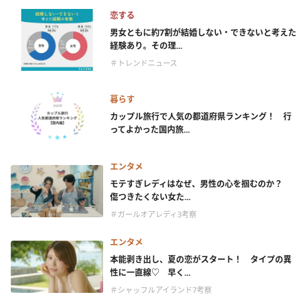
恋する
男女ともに約7割が結婚しない・できないと考えた
経験あり。その理...
＃トレンドニュース
暮らす
カップル旅行で人気の都道府県ランキング！ 行
ってよかった国内旅...
エンタメ
モテすぎレディはなぜ、男性の心を掴むのか？
傷つきたくない女た...
＃ガールオアレディ3考察
エンタメ
本能剥き出し、夏の恋がスタート！ タイプの異
性に一直線♡ 早く...
＃シャッフルアイランド7考察