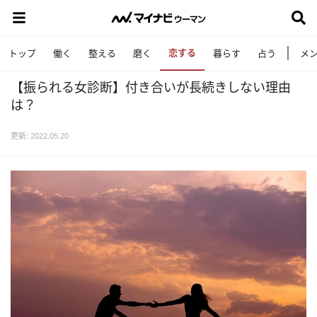
恋する
トップ
働く
整える
磨く
暮らす
占う
メ
【振られる女診断】付き合いが長続きしない理由
は？
更新: 2022.05.20