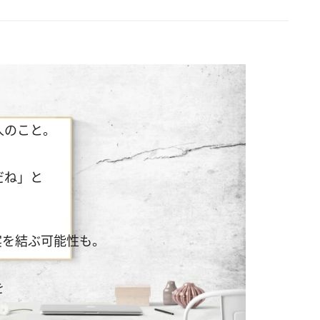
人のこと。
だね」と
？
実を結ぶ可能性も。
を