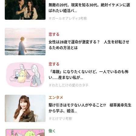
無敵の20代、現実を知る30代。絶対イケメンに選
ばれたい婚活バ...
＃ガールオアレディ3考察
恋する
女性は28歳で運命が激変する？ 人生を好転させ
るための方法とは
恋する
「毒親」になりたくないけど、一人でいるのも怖
い……産まない私が...
＃わたしだけの愛のカタチ
エンタメ
駆け引きはモテない人がやること!? 植草美幸先生
から学ぶ、婚活...
＃とけマリ考察
働く