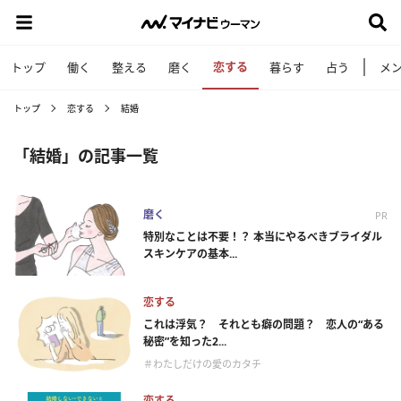
恋する
トップ
働く
整える
磨く
暮らす
占う
メ
トップ
恋する
結婚
「結婚」の記事一覧
磨く
PR
特別なことは不要！？ 本当にやるべきブライダル
スキンケアの基本...
恋する
これは浮気？ それとも癖の問題？ 恋人の“ある
秘密”を知った2...
＃わたしだけの愛のカタチ
恋する