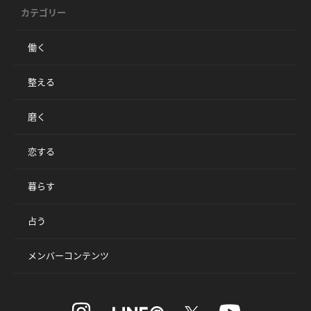
カテゴリー
働く
整える
磨く
恋する
暮らす
占う
メンバーコンテンツ