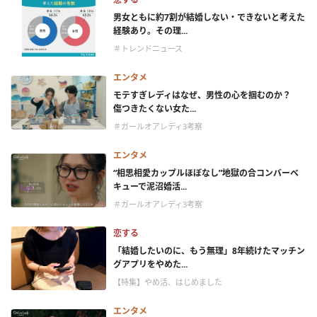
男女ともに約7割が結婚しない・できないと考えた
経験あり。その理...
＃トレンドニュース
エンタメ
モテすぎレディはなぜ、男性の心を掴むのか？
傷つきたくない女た...
＃ガールオアレディ3考察
エンタメ
“相思相愛カップルほぼなし”地獄の合コンバーベ
キューで泥沼婚活...
＃ガールオアレディ3考察
恋する
「結婚したいのに、もう無理」8年続けたマッチン
グアプリをやめた...
【特集】やめ活、はじめました
エンタメ