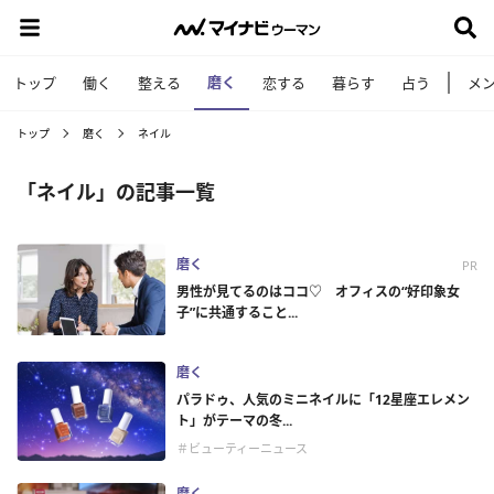
磨く
トップ
働く
整える
恋する
暮らす
占う
メ
トップ
磨く
ネイル
「ネイル」の記事一覧
磨く
PR
男性が見てるのはココ♡ オフィスの“好印象女
子”に共通すること...
磨く
パラドゥ、人気のミニネイルに「12星座エレメン
ト」がテーマの冬...
＃ビューティーニュース
磨く