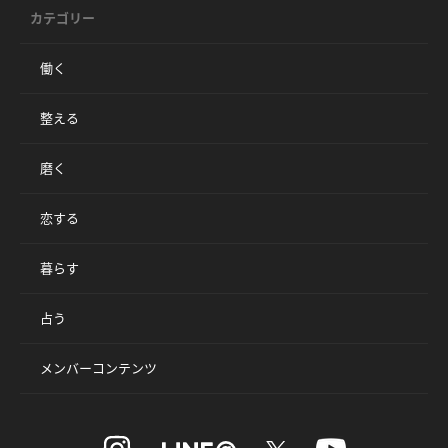
カテゴリー
働く
整える
磨く
恋する
暮らす
占う
メンバーコンテンツ