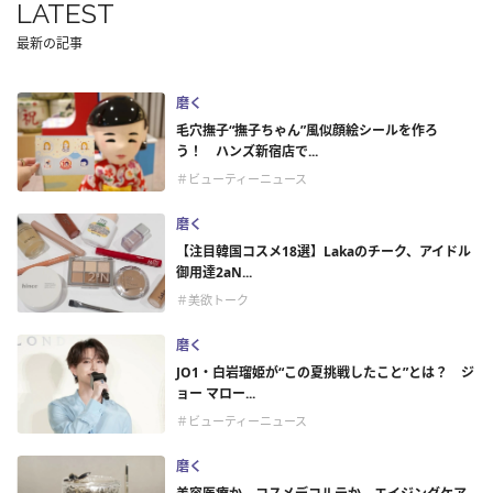
LATEST
最新の記事
磨く
毛穴撫子“撫子ちゃん”風似顔絵シールを作ろ
う！ ハンズ新宿店で...
＃ビューティーニュース
磨く
【注目韓国コスメ18選】Lakaのチーク、アイドル
御用達2aN...
＃美欲トーク
磨く
JO1・白岩瑠姫が“この夏挑戦したこと”とは？ ジ
ョー マロー...
＃ビューティーニュース
磨く