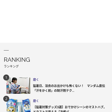
RANKING
ランキング
磨く
猛暑日、浴衣のお出かけも怖くない！ マンダム直伝
「汗をかく前」の制汗剤テク...
磨く
【猛暑対策グッズ3選】おでかけシーンのマストハブ。
ドラストで買える「冷感パ...