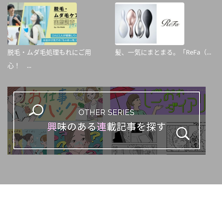
脱毛・ムダ毛処理もれにご用
髪、一気にまとまる。「ReFa（...
心！ ...