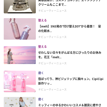
美容医療か、コスメデコルテか。エイジングケア
クリームもここまで...
＃ビューティーニュース
整える
【melt】SNS発の“付け替えDIY”から着想！ 髪
の化粧水...
＃ビューティーニュース
整える
せわしない日々をがんばる方にぴったりのお休み
を。花王「melt...
＃ビューティーニュース
磨く
唇ぽってり、神ビジュリップに胸キュン。CipiCipi
新作リッ...
＃ビューティーニュース
磨く
ミッフィーのゆるかわいいコスメ＆雑貨に癒やさ