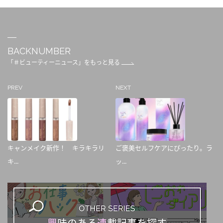
BACKNUMBER
「＃ビューティーニュース」をもっと見る
PREV
NEXT
キャンメイク新作！ キラキラリ
ご褒美セルフケアにぴったり。ラ
キ...
ッ...