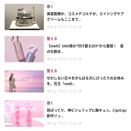
磨く
美容医療か、コスメデコルテか。エイジングケア
クリームもここまで...
＃ビューティーニュース
整える
【melt】SNS発の“付け替えDIY”から着想！ 髪
の化粧水...
＃ビューティーニュース
整える
せわしない日々をがんばる方にぴったりのお休み
を。花王「melt...
＃ビューティーニュース
磨く
唇ぽってり、神ビジュリップに胸キュン。CipiCipi
新作リッ...
＃ビューティーニュース