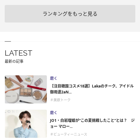
ランキングをもっと見る
LATEST
最新の記事
磨く
【注目韓国コスメ18選】Lakaのチーク、アイドル
御用達2aN...
＃美欲トーク
磨く
JO1・白岩瑠姫が“この夏挑戦したこと”とは？ ジ
ョー マロー...
＃ビューティーニュース