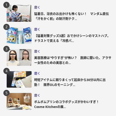
磨く
猛暑日、浴衣のお出かけも怖くない！ マンダム直伝
「汗をかく前」の制汗剤テク...
磨く
【猛暑対策グッズ3選】おでかけシーンのマストハブ。
ドラストで買える「冷感パ...
磨く
美容医療は“やりすぎ”が怖い？ 医師に聞いた、アラサ
ー女性のための美容との...
磨く
時短アイテムに頼りまくって起床から30分以内に出
勤！ 限界OLのモーニング...
磨く
ポムポムプリンのコラボグッズがかわいすぎ！
Cosme Kitchenの展...