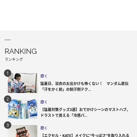
RANKING
ランキング
磨く
猛暑日、浴衣のお出かけも怖くない！ マンダム直伝
「汗をかく前」の制汗剤テク...
磨く
【猛暑対策グッズ3選】おでかけシーンのマストハブ。
ドラストで買える「冷感パ...
磨く
【エクセル・KATE】メイクに“今っぽさ”を取り入れる