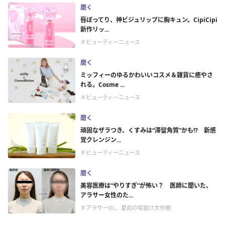
磨く
唇ぽってり、神ビジュリップに胸キュン。CipiCipi
新作リッ...
＃ビューティーニュース
磨く
ミッフィーのゆるかわいいコスメ＆雑貨に癒やさ
れる。Cosme ...
＃ビューティーニュース
磨く
頑固なザラつき、くすみは“滞留角質”かも!? 新感
覚クレンジン...
＃ビューティーニュース
磨く
美容医療は“やりすぎ”が怖い？ 医師に聞いた、
アラサー女性のた...
＃アラサーOL、夏前の垢抜け大作戦