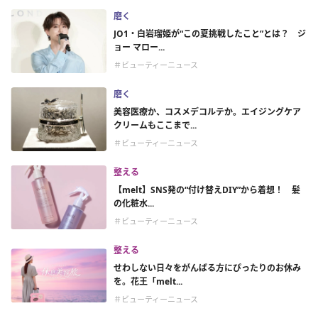
磨く
JO1・白岩瑠姫が“この夏挑戦したこと”とは？ ジ
ョー マロー...
＃ビューティーニュース
磨く
美容医療か、コスメデコルテか。エイジングケア
クリームもここまで...
＃ビューティーニュース
整える
【melt】SNS発の“付け替えDIY”から着想！ 髪
の化粧水...
＃ビューティーニュース
整える
せわしない日々をがんばる方にぴったりのお休み
を。花王「melt...
＃ビューティーニュース