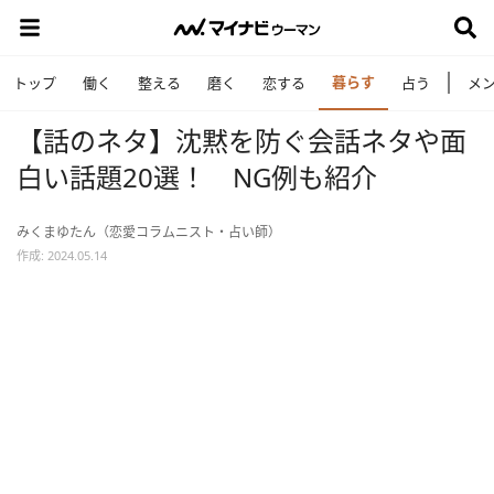
暮らす
トップ
働く
整える
磨く
恋する
占う
メ
【話のネタ】沈黙を防ぐ会話ネタや面
白い話題20選！ NG例も紹介
みくまゆたん（恋愛コラムニスト・占い師）
作成: 2024.05.14