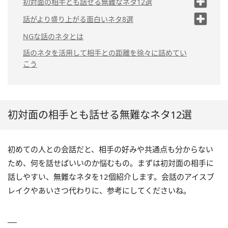
初対面の相手とも話せる無難なネタ12選
（1）その日の天気
話がより盛り上がる面白いネタ8選
（2）休みの日の過ごし方
（1）過去の面白エピソード
NGな話のネタとは
（3）地域の話題
（2）家族や友達の面白いエピソード
話のネタを活用して相手との距離を徐々に詰めてい
こう
（4）相手の服装・持ち物について褒
（3）過去の恋愛失敗談
める
（4）昔出会った「ちょっと変わった
（5）映画・ドラマの話
人」
（6）有名人の明るいニュース
（5）お互いの第一印象
初対面の相手とも話せる無難なネタ12選
（7）趣味を尋ねる
（6）一度は行ってみたい場所
（8）お得情報
（7）自分の少し変わった趣味
初めての人との会話だと、相手の好みや共通点も分からない
ため、何を話せばいいのか悩むもの。まずは初対面の相手に
（9）好きな芸能人や推しのアイドル
（8）頑張っていること
話しやすい、無難なネタを12個紹介します。会話のアイスブ
（10）好きな歌手や歌
レイクやあいさつ代わりに、参考にしてくださいね。
（11）学生時代の思い出話
（12）おすすめのアイテム