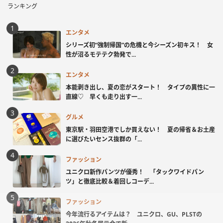
ランキング
エンタメ
シリーズ初“強制帰国”の危機と今シーズン初キス！ 女
性が沼るモテテク勃発で...
エンタメ
本能剥き出し、夏の恋がスタート！ タイプの異性に一
直線♡ 早くも走り出す一...
グルメ
東京駅・羽田空港でしか買えない！ 夏の帰省＆お土産
に選びたいセンス抜群の「...
ファッション
ユニクロ新作パンツが優秀！ 「タックワイドパン
ツ」と徹底比較＆着回しコーデ...
ファッション
今年流行るアイテムは？ ユニクロ、GU、PLSTの