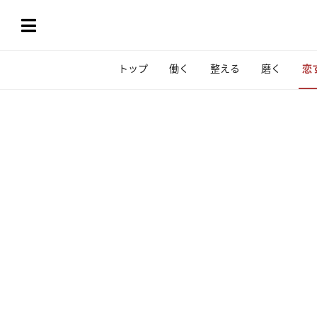
トップ
働く
整える
磨く
恋