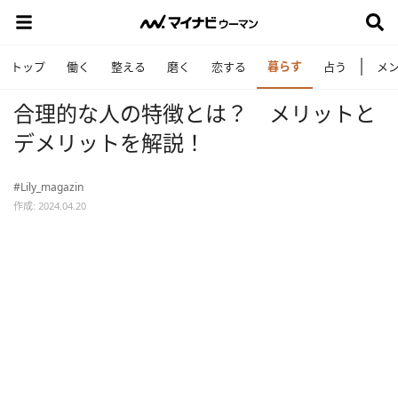
暮らす
トップ
働く
整える
磨く
恋する
占う
メ
合理的な人の特徴とは？ メリットと
デメリットを解説！
#Lily_magazin
作成: 2024.04.20