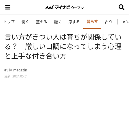
暮らす
トップ
働く
整える
磨く
恋する
占う
メ
言い方がきつい人は育ちが関係してい
る？ 厳しい口調になってしまう心理
と上手な付き合い方
#Lily_magazin
更新: 2024.05.31