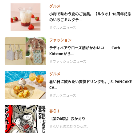
グルメ
小樽で味わう夏のご褒美。【ルタオ】18周年記念
のいちごミルクテ...
＃グルメニュース
ファッション
テディベアやローズ柄がかわいい！ Cath
Kidstonから...
＃ファッションニュース
グルメ
暑い日に飲みたい爽快ドリンクも。J.S. PANCAKE
CA...
＃グルメニュース
暮らす
【第746話】おかえり
＃ないものねだりの女達。