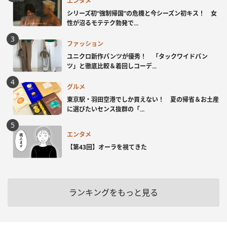
エンタメ
シリーズ初“強制帰国”の危機と今シーズン初キス！ 女
性が沼るモテテク勃発で...
ファッション
ユニクロ新作パンツが優秀！ 「タックワイドパン
ツ」と徹底比較＆着回しコーデ...
グルメ
東京駅・羽田空港でしか買えない！ 夏の帰省＆お土産
に選びたいセンス抜群の「...
エンタメ
【第43回】オーラを視てきた
ランキングをもっと見る