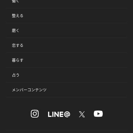
働く
整える
磨く
恋する
暮らす
占う
メンバーコンテンツ