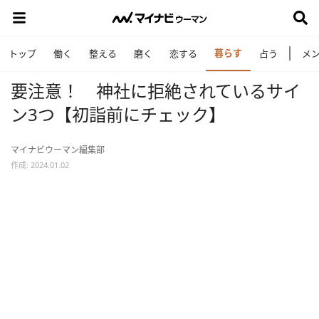
暮らす
トップ
働く
整える
磨く
恋する
占う
メ
要注意！ 神社に拒絶されているサイ
ン3つ【初詣前にチェック】
マイナビウーマン編集部
作成: 2024.01.02