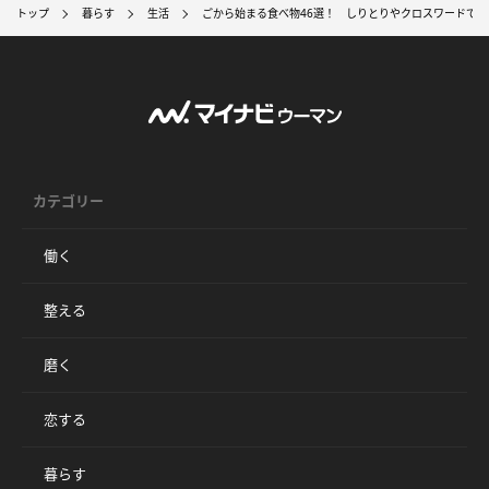
トップ
暮らす
生活
ごから始まる食べ物46選！ しりとりやクロスワードで
カテゴリー
働く
整える
磨く
恋する
暮らす