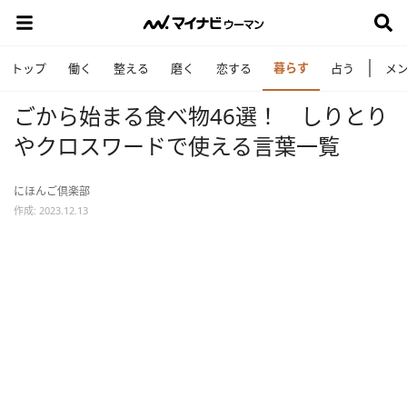
暮らす
トップ
働く
整える
磨く
恋する
占う
メ
ごから始まる食べ物46選！ しりとり
やクロスワードで使える言葉一覧
にほんご倶楽部
作成: 2023.12.13