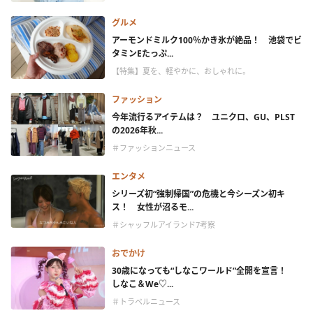
グルメ
アーモンドミルク100％かき氷が絶品！ 池袋でビ
タミンEたっぷ...
【特集】夏を、軽やかに、おしゃれに。
ファッション
今年流行るアイテムは？ ユニクロ、GU、PLST
の2026年秋...
＃ファッションニュース
エンタメ
シリーズ初“強制帰国”の危機と今シーズン初キ
ス！ 女性が沼るモ...
＃シャッフルアイランド7考察
おでかけ
30歳になっても“しなこワールド”全開を宣言！
しなこ＆We♡...
＃トラベルニュース