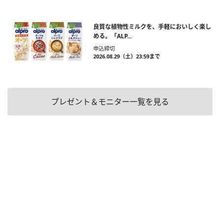
良質な植物性ミルクを、手軽においしく楽し
める。「ALP...
申込締切
2026.08.29（土）23:59まで
プレゼント＆モニター一覧を見る