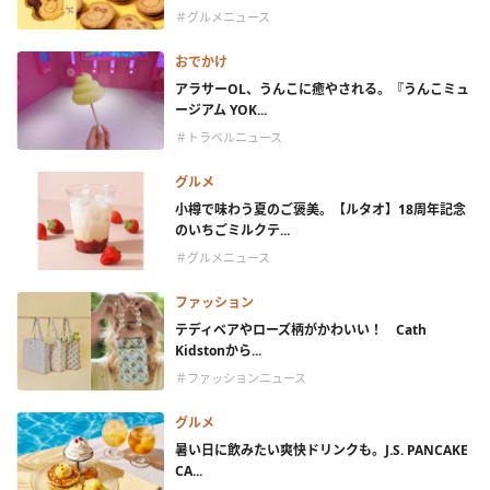
＃グルメニュース
おでかけ
アラサーOL、うんこに癒やされる。『うんこミュ
ージアム YOK...
＃トラベルニュース
グルメ
小樽で味わう夏のご褒美。【ルタオ】18周年記念
のいちごミルクテ...
＃グルメニュース
ファッション
テディベアやローズ柄がかわいい！ Cath
Kidstonから...
＃ファッションニュース
グルメ
暑い日に飲みたい爽快ドリンクも。J.S. PANCAKE
CA...