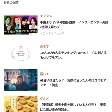
最新の記事
エンタメ
不倫よりヤバい問題発生!? インフルエンサー夫婦
×医師夫婦のブ...
＃エンタメニュース
暮らす
コジコジの名言ランキングTOP15！ 心に刺さる
名セリフをアン...
暮らす
AI占いは当たる？ 実際に使った人の口コミをア
ンケート調査
グルメ
【東京駅】帰省土産を探している人必見！ 東京
ばな奈が夏の特別企...